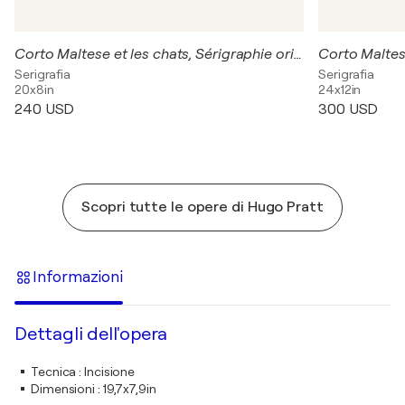
Corto Maltese et les chats, Sérigraphie originale signée
Serigrafia
Serigrafia
20x8in
24x12in
240 USD
300 USD
Scopri tutte le opere di Hugo Pratt
Informazioni
Dettagli dell'opera
Tecnica
:
Incisione
Dimensioni
:
19,7x7,9in