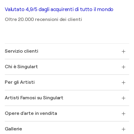
Valutato 4,9/5 dagli acquirenti di tutto il mondo
Oltre 20.000 recensioni dei clienti
Servizio clienti
Contattaci
Chi è Singulart
Spedizione
Norme sui resi
Su di noi
Testimonianze dei clienti
Per gli Artisti
FAQ
Offri una carta regalo
Affiliati
Partecipa al nostro programma commerciale
Unisciti a Singulart come Artista?
I nostri artisti
Il mio account
Artisti Famosi su Singulart
Accedi come Artista
Magazine di Singulart
Protezione acquirente
Lavori
+39 694500608
Henri Matisse
Scopri arte originale selezionata
Opere d'arte in vendita
Marc Chagall
Pablo Picasso
Quadri in vendita
Salvador Dalí
Gallerie
Quadri astratti in vendita
Banksy