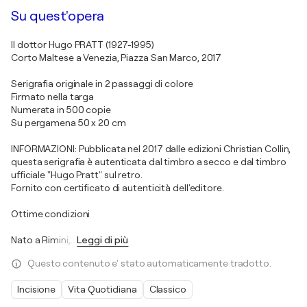
Su quest'opera
Il dottor Hugo PRATT (1927-1995)
Corto Maltese a Venezia, Piazza San Marco, 2017
Serigrafia originale in 2 passaggi di colore
Firmato nella targa
Numerata in 500 copie
Su pergamena 50 x 20 cm
INFORMAZIONI: Pubblicata nel 2017 dalle edizioni Christian Collin,
questa serigrafia è autenticata dal timbro a secco e dal timbro
ufficiale "Hugo Pratt" sul retro.
Fornito con certificato di autenticità dell'editore.
Ottime condizioni
Nato a Rimini,
…
Leggi di più
Questo contenuto e' stato automaticamente tradotto.
Incisione
Vita Quotidiana
Classico