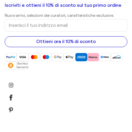
Dipinti ad olio
Mr. Brainwash
Gallerie d’arte in Italia
Iscriviti e ottieni il 10% di sconto sul tuo primo ordine
Dipinti di paesaggi
Shepard Fairey
Stampe
Nuovi arrivi, selezioni dei curatori, caratteristiche esclusive.
sculture
Inserisci
Dipinti acrilici
il
tuo
indirizzo
email
Ottieni ora il 10% di sconto
Bonifico
bancario