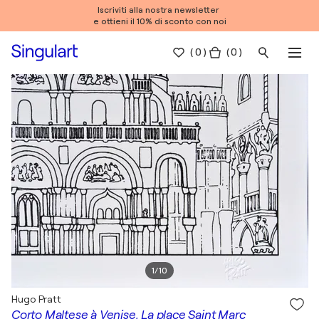
Iscriviti alla nostra newsletter
e ottieni il 10% di sconto con noi
(
0
)
( 0 )
1
/
10
Hugo Pratt
Corto Maltese à Venise, La place Saint Marc