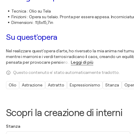
Tecnica
:
Olio su Tela
Finizioni
:
Opera su telaio. Pronta per essere appesa. Incorniciatur
Dimensioni
:
11,8x15,7in
Su quest'opera
Nel realizzare quest'opera d'arte, ho riversato la mia anima nel tumu
mentre i marroni e i verdi terrosi radicano il caos, creando un equi
pensata per provocare pensiero
…
Leggi di più
Questo contenuto e' stato automaticamente tradotto.
Olio
Astrazione
Astratto
Espressionismo
Stanza
Oper
Scopri la creazione di interni
Stanza