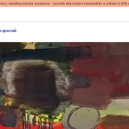
atori, caratteristiche esclusive -
iscriviti alla nostra newsletter e ottieni il 10
 speciali