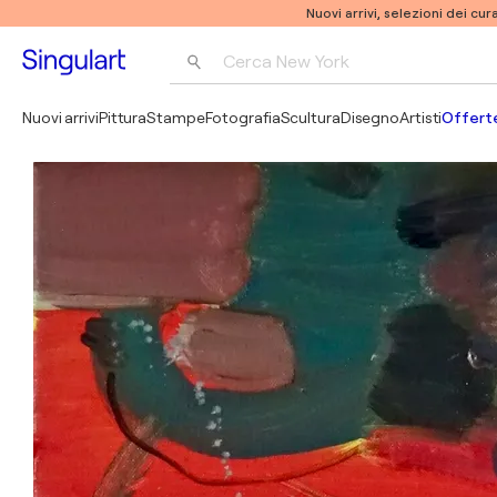
Nuovi arrivi, selezioni dei cur
Cerca 
New York
Fotografia
Nuovi arrivi
Pittura
Stampe
Fotografia
Scultura
Disegno
Artisti
Offerte
Pop Art
Pablo Picasso