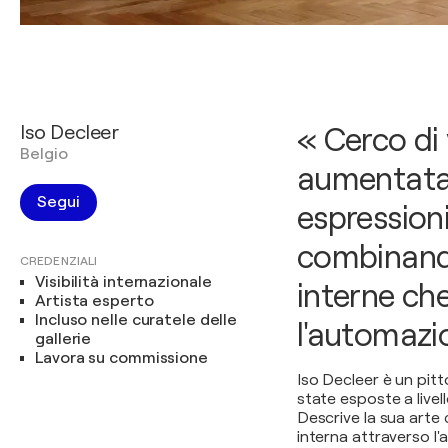
Iso Decleer
« Cerco di 
Belgio
aumentata
Segui
espressionis
combinand
CREDENZIALI
Visibilità internazionale
interne c
Artista esperto
Incluso nelle curatele delle
l'automazi
gallerie
Lavora su commissione
Iso Decleer è un pit
state esposte a livel
Descrive la sua arte 
interna attraverso l