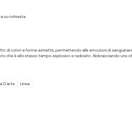
a su richiesta.
lto di colori e forme astratte, permettendo alle emozioni di sanguinare e
librio che è allo stesso tempo esplosivo e radicato. Abbracciando uno s
a D'arte
Linea