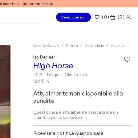
% di sconto sul tuo primo ordine
(
0
)
( 0 )
Vendi con noi
Vendita Quadri
Pittura
Astrazione
Astratto
Oli
Iso Decleer
High Horse
2021
• Belgio
•
Olio su Tela
12 x 16 in
Attualmente non disponibile alla
vendita
Quest'opera è attualmente riservata (da un
cleinte o per un'esibizione...).
Ricevi una notifica quando sarà