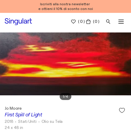
Iscriviti alla nostra newsletter
e ottieni il 10% di sconto con noi
(
0
)
( 0 )
1
/
4
Jo Moore
First Spill of Light
2018
• Stati Uniti
•
Olio su Tela
24 x 48 in