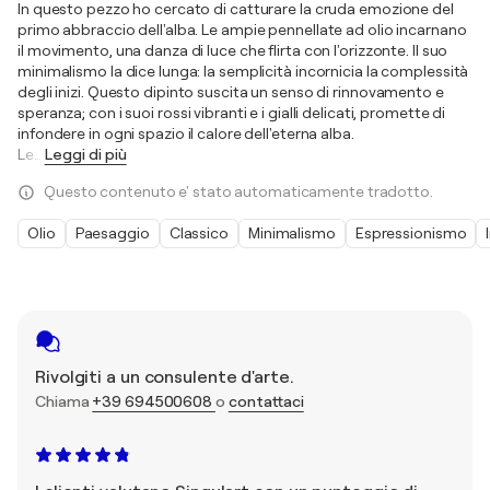
In questo pezzo ho cercato di catturare la cruda emozione del
primo abbraccio dell'alba. Le ampie pennellate ad olio incarnano
il movimento, una danza di luce che flirta con l'orizzonte. Il suo
minimalismo la dice lunga: la semplicità incornicia la complessità
degli inizi. Questo dipinto suscita un senso di rinnovamento e
speranza; con i suoi rossi vibranti e i gialli delicati, promette di
infondere in ogni spazio il calore dell'eterna alba.
Le
…
Leggi di più
Questo contenuto e' stato automaticamente tradotto.
Olio
Paesaggio
Classico
Minimalismo
Espressionismo
Rivolgiti a un consulente d'arte.
Chiama
+39 694500608
o
contattaci