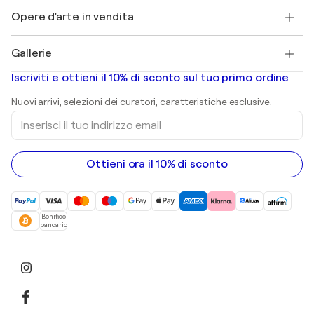
+39 694500608
Henri Matisse
Scopri arte originale selezionata
Opere d'arte in vendita
Marc Chagall
Pablo Picasso
Quadri in vendita
Salvador Dalí
Gallerie
Quadri astratti in vendita
Banksy
Dipinti ad olio
Mr. Brainwash
Gallerie d’arte in Italia
Iscriviti e ottieni il 10% di sconto sul tuo primo ordine
Dipinti di paesaggi
Shepard Fairey
Stampe
Nuovi arrivi, selezioni dei curatori, caratteristiche esclusive.
sculture
Inserisci
Dipinti acrilici
il
tuo
indirizzo
email
Ottieni ora il 10% di sconto
Bonifico
bancario