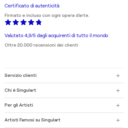
Certificato di autenticità
Firmato e incluso con ogni opera d'arte.
Valutato 4,9/5 dagli acquirenti di tutto il mondo
Oltre 20.000 recensioni dei clienti
Servizio clienti
Contattaci
Chi è Singulart
Spedizione
Norme sui resi
Su di noi
Testimonianze dei clienti
Per gli Artisti
FAQ
Offri una carta regalo
Affiliati
Partecipa al nostro programma commerciale
Unisciti a Singulart come Artista?
I nostri artisti
Il mio account
Artisti Famosi su Singulart
Accedi come Artista
Magazine di Singulart
Protezione acquirente
Lavori