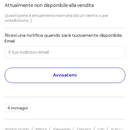
Attualmente non disponibile alla vendita
Quest'opera è attualmente riservata (da un cleinte o per
un'esibizione...).
Ricevi una notifica quando sarà nuovamente disponibile.
Email
Avvisatemi
4 immagini
Vendita Quadri
Pittura
Paesaggio
Classico
Olio
Jo Moore