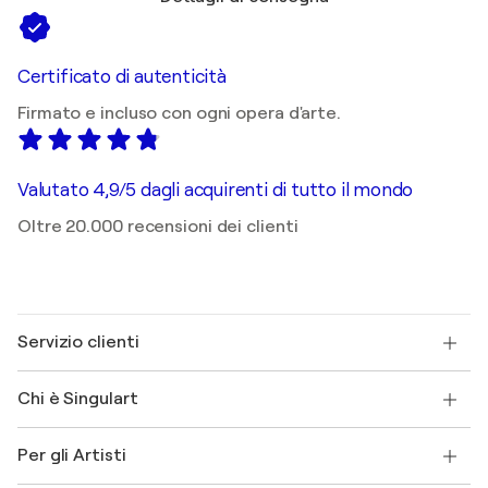
Certificato di autenticità
Firmato e incluso con ogni opera d'arte.
Valutato 4,9/5 dagli acquirenti di tutto il mondo
Oltre 20.000 recensioni dei clienti
Servizio clienti
Contattaci
Chi è Singulart
Spedizione
Norme sui resi
Su di noi
Testimonianze dei clienti
Per gli Artisti
FAQ
Offri una carta regalo
Affiliati
Partecipa al nostro programma commerciale