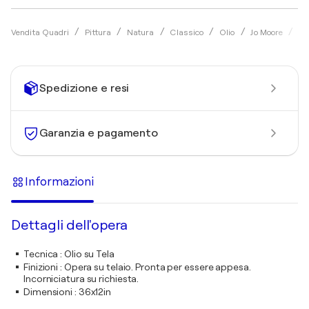
Fo
Vendita Quadri
Pittura
Natura
Classico
Olio
Jo Moore
Spedizione e resi
Garanzia e pagamento
Informazioni
Dettagli dell'opera
Tecnica
:
Olio su Tela
Finizioni
:
Opera su telaio. Pronta per essere appesa.
Incorniciatura su richiesta.
Dimensioni
:
36x12in