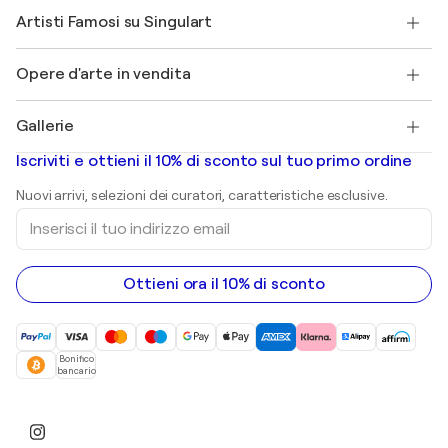
Unisciti a Singulart come Artista?
I nostri artisti
Il mio account
Artisti Famosi su Singulart
Accedi come Artista
Magazine di Singulart
Protezione acquirente
Lavori
+39 694500608
Henri Matisse
Scopri arte originale selezionata
Opere d'arte in vendita
Marc Chagall
Pablo Picasso
Quadri in vendita
Salvador Dalí
Gallerie
Quadri astratti in vendita
Banksy
Dipinti ad olio
Mr. Brainwash
Gallerie d’arte in Italia
Iscriviti e ottieni il 10% di sconto sul tuo primo ordine
Dipinti di paesaggi
Shepard Fairey
Stampe
Nuovi arrivi, selezioni dei curatori, caratteristiche esclusive.
sculture
Inserisci
Dipinti acrilici
il
tuo
indirizzo
email
Ottieni ora il 10% di sconto
Bonifico
bancario