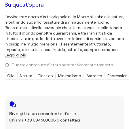
Su quest'opera
L'avvincente opera d'arte originale di Jo Moore si ispira alla natura,
mostrando superfici tessiture drammaticamente ricche.
Ricercata sia a livello nazionale che internazionale e collezionata
in tutto il mondo per oltre quarant'anni, è tra i rari artisti da
studio a vita in grado di attraversare le linee di confine, lavorando
in discipline multidimensionali. Pesantemente strutturato,
impasto, olio su tela, cera fredda, astratto, campo cromatico,
…
Leggi di più
Questo contenuto e' stato automaticamente tradotto.
Olio
Natura
Classico
Minimalismo
Astratto
Espression
Rivolgiti a un consulente d'arte.
Chiama
+39 694500608
o
contattaci