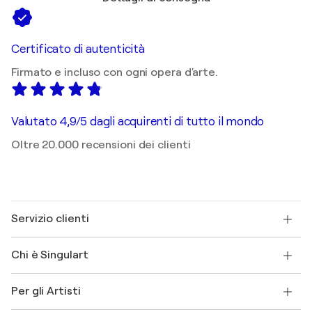
Certificato di autenticità
Firmato e incluso con ogni opera d'arte.
Valutato 4,9/5 dagli acquirenti di tutto il mondo
Oltre 20.000 recensioni dei clienti
Servizio clienti
Contattaci
Chi è Singulart
Spedizione
Norme sui resi
Su di noi
Testimonianze dei clienti
Per gli Artisti
FAQ
Offri una carta regalo
Affiliati
Partecipa al nostro programma commerciale