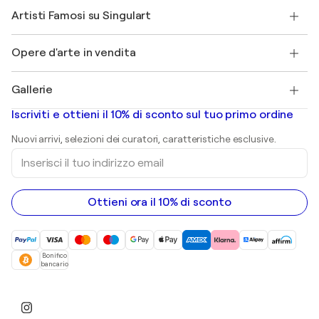
Unisciti a Singulart come Artista?
I nostri artisti
Il mio account
Artisti Famosi su Singulart
Accedi come Artista
Magazine di Singulart
Protezione acquirente
Lavori
+39 694500608
Henri Matisse
Scopri arte originale selezionata
Opere d'arte in vendita
Marc Chagall
Pablo Picasso
Quadri in vendita
Salvador Dalí
Gallerie
Quadri astratti in vendita
Banksy
Dipinti ad olio
Mr. Brainwash
Gallerie d’arte in Italia
Iscriviti e ottieni il 10% di sconto sul tuo primo ordine
Dipinti di paesaggi
Shepard Fairey
Stampe
Nuovi arrivi, selezioni dei curatori, caratteristiche esclusive.
sculture
Inserisci
Dipinti acrilici
il
tuo
indirizzo
email
Ottieni ora il 10% di sconto
Bonifico
bancario