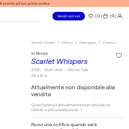
% di sconto sul tuo primo ordine
(
0
)
( 0 )
Vendi con noi
Vendita Quadri
Pittura
Paesaggio
Classico
Oli
Jo Moore
Scarlet Whispers
2019
• Stati Uniti
•
Olio su Tela
36 x 18 in
Attualmente non disponibile alla
vendita
Quest'opera è attualmente riservata (da un
cleinte o per un'esibizione...).
Ricevi una notifica quando sarà