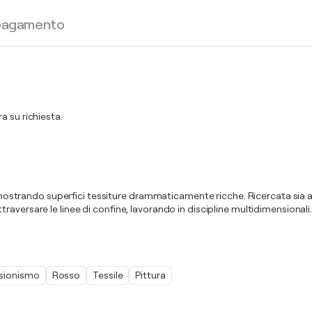
 pagamento
a su richiesta.
, mostrando superfici tessiture drammaticamente ricche. Ricercata sia a 
di attraversare le linee di confine, lavorando in discipline multidimension
sionismo
Rosso
Tessile
Pittura