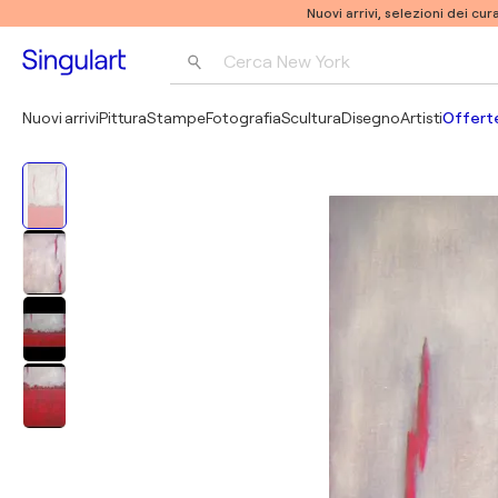
Nuovi arrivi, selezioni dei cur
Cerca 
New York
Fotografia
Nuovi arrivi
Pittura
Stampe
Fotografia
Scultura
Disegno
Artisti
Offerte
Pop Art
Pablo Picasso