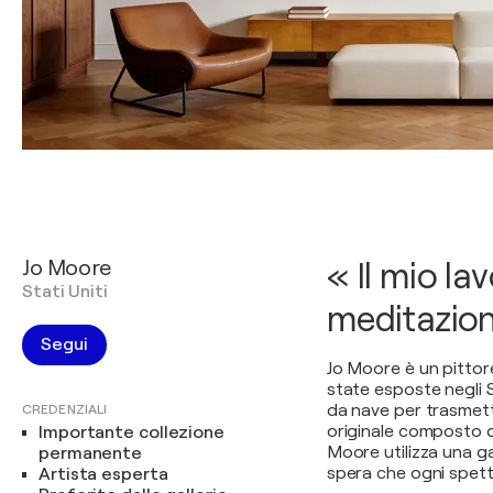
Jo Moore
« Il mio la
Stati Uniti
meditazione
Segui
Jo Moore è un pittor
state esposte negli S
da nave per trasmett
CREDENZIALI
originale composto d
Importante collezione
Moore utilizza una ga
permanente
spera che ogni spett
Artista esperta