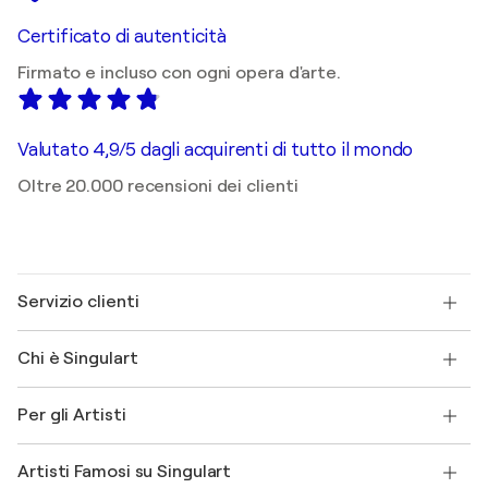
Certificato di autenticità
Firmato e incluso con ogni opera d'arte.
Valutato 4,9/5 dagli acquirenti di tutto il mondo
Oltre 20.000 recensioni dei clienti
Servizio clienti
Contattaci
Chi è Singulart
Spedizione
Norme sui resi
Su di noi
Testimonianze dei clienti
Per gli Artisti
FAQ
Offri una carta regalo
Affiliati
Partecipa al nostro programma commerciale
Unisciti a Singulart come Artista?
I nostri artisti
Il mio account
Artisti Famosi su Singulart
Accedi come Artista
Magazine di Singulart
Protezione acquirente