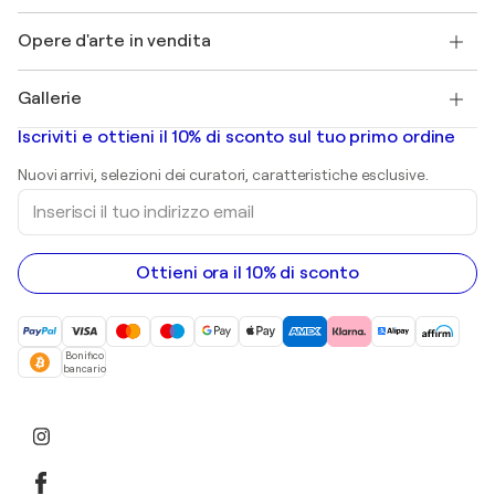
Lavori
+39 694500608
Henri Matisse
Scopri arte originale selezionata
Opere d'arte in vendita
Marc Chagall
Pablo Picasso
Quadri in vendita
Salvador Dalí
Gallerie
Quadri astratti in vendita
Banksy
Dipinti ad olio
Mr. Brainwash
Gallerie d’arte in Italia
Iscriviti e ottieni il 10% di sconto sul tuo primo ordine
Dipinti di paesaggi
Shepard Fairey
Stampe
Nuovi arrivi, selezioni dei curatori, caratteristiche esclusive.
sculture
Inserisci
Dipinti acrilici
il
tuo
indirizzo
email
Ottieni ora il 10% di sconto
Bonifico
bancario