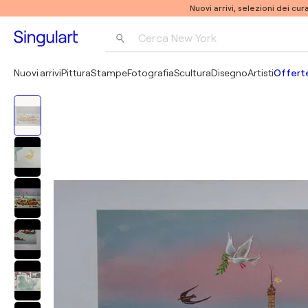
Nuovi arrivi, selezioni dei cur
Cerca 
New York
Fotografia
Nuovi arrivi
Pittura
Stampe
Fotografia
Scultura
Disegno
Artisti
Offerte
Pop Art
Pablo Picasso