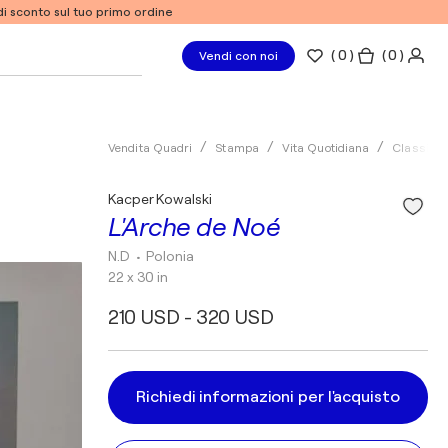
% di sconto sul tuo primo ordine
(
0
)
( 0 )
Vendi con noi
Vendita Quadri
Stampa
Vita Quotidiana
Classico
Kacper Kowalski
L'Arche de Noé
N.D
• Polonia
22 x 30 in
210 USD - 320 USD
Richiedi informazioni per l'acquisto