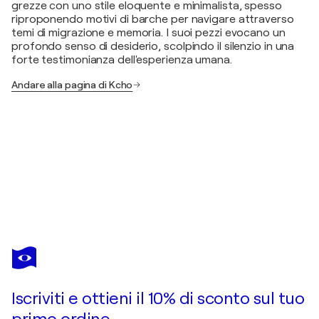
grezze con uno stile eloquente e minimalista, spesso
riproponendo motivi di barche per navigare attraverso
temi di migrazione e memoria. I suoi pezzi evocano un
profondo senso di desiderio, scolpindo il silenzio in una
forte testimonianza dell'esperienza umana.
Andare alla pagina di Kcho
KCHO
Ideas en conflicto
2.210 USD
Fai un'offerta
Acquista
Iscriviti e ottieni il 10% di sconto sul tuo
primo ordine