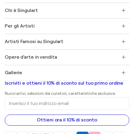
Contattaci
Chi è Singulart
Spedizione
Norme sui resi
Su di noi
Testimonianze dei clienti
Per gli Artisti
FAQ
Offri una carta regalo
Affiliati
Partecipa al nostro programma commerciale
Unisciti a Singulart come Artista?
I nostri artisti
Il mio account
Artisti Famosi su Singulart
Accedi come Artista
Magazine di Singulart
Protezione acquirente
Lavori
+39 694500608
Henri Matisse
Scopri arte originale selezionata
Opere d'arte in vendita
Marc Chagall
Pablo Picasso
Quadri in vendita
Salvador Dalí
Gallerie
Quadri astratti in vendita
Banksy
Dipinti ad olio
Mr. Brainwash
Gallerie d’arte in Italia
Iscriviti e ottieni il 10% di sconto sul tuo primo ordine
Dipinti di paesaggi
Shepard Fairey
Stampe
Nuovi arrivi, selezioni dei curatori, caratteristiche esclusive.
sculture
Inserisci
Dipinti acrilici
il
tuo
indirizzo
email
Ottieni ora il 10% di sconto