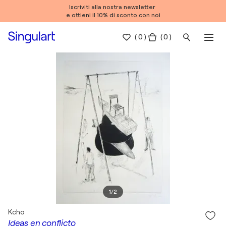
Iscriviti alla nostra newsletter
e ottieni il 10% di sconto con noi
(
0
)
( 0 )
1
/
2
Kcho
Ideas en conflicto