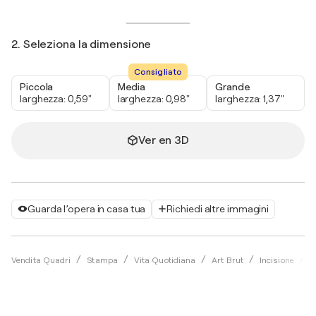
2. Seleziona la dimensione
Consigliato
Piccola
Media
Grande
larghezza: 0,59"
larghezza: 0,98"
larghezza: 1,37"
Ver en 3D
Guarda l’opera in casa tua
Richiedi altre immagini
Vendita Quadri
Stampa
Vita Quotidiana
Art Brut
Incisione
K