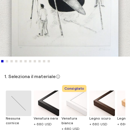
1. Seleziona il materiale
Consigliato
Nessuna
Venatura nera
Venatura
Legno scuro
Legno 
cornice
bianca
+ 680 USD
+ 680 USD
+ 680 
+ 680 USD