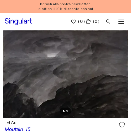
Iscriviti alla nostra newsletter
e ottieni il 10% di sconto con noi
(
0
)
( 0 )
1
/
6
Lei Gu
Moutain_15