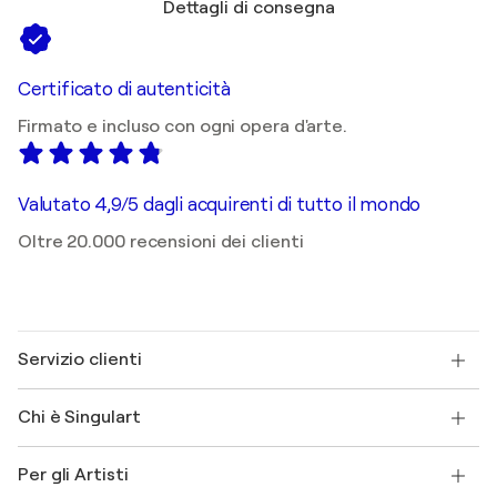
Dettagli di consegna
Certificato di autenticità
Firmato e incluso con ogni opera d'arte.
Valutato 4,9/5 dagli acquirenti di tutto il mondo
Oltre 20.000 recensioni dei clienti
Servizio clienti
Contattaci
Chi è Singulart
Spedizione
Norme sui resi
Su di noi
Testimonianze dei clienti
Per gli Artisti
FAQ
Offri una carta regalo