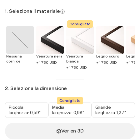
1. Seleziona il materiale
Consigliato
Nessuna
Venatura nera
Venatura
Legno scuro
Legno 
cornice
bianca
+ 1.730 USD
+ 1.730 USD
+ 1.730
+ 1.730 USD
2. Seleziona la dimensione
Consigliato
Piccola
Media
Grande
larghezza: 0,59"
larghezza: 0,98"
larghezza: 1,37"
Ver en 3D