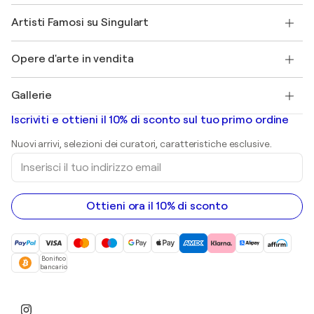
Affiliati
Partecipa al nostro programma commerciale
Unisciti a Singulart come Artista?
I nostri artisti
Il mio account
Artisti Famosi su Singulart
Accedi come Artista
Magazine di Singulart
Protezione acquirente
Lavori
+39 694500608
Henri Matisse
Scopri arte originale selezionata
Opere d'arte in vendita
Marc Chagall
Pablo Picasso
Quadri in vendita
Salvador Dalí
Gallerie
Quadri astratti in vendita
Banksy
Dipinti ad olio
Mr. Brainwash
Gallerie d’arte in Italia
Iscriviti e ottieni il 10% di sconto sul tuo primo ordine
Dipinti di paesaggi
Shepard Fairey
Stampe
Nuovi arrivi, selezioni dei curatori, caratteristiche esclusive.
sculture
Inserisci
Dipinti acrilici
il
tuo
indirizzo
email
Ottieni ora il 10% di sconto
Bonifico
bancario