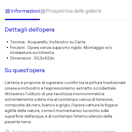
Informazioni
Prospettiva delle gallerie
Dettagli dell'opera
Tecnica
:
Acquarello, Inchiostro su Carta
Finizioni
:
Opera senza supporto rigido. Montaggio e/o
intelaiatura su richiesta.
Dimensioni
:
30,3x42,1in
Su quest'opera
L'artista si propone di superare i confini tra la pittura tradizionale
cinese a inchiostro e l'espressionismo astratto occidentale.
Attraverso l'utilizzo di una tavolozza monocromatica
estremamente sobria ma al contempo carica di tensione,
composta da nero, bianco e grigio, l'opera cattura la fugace
agilità della natura, come il momentaneo luccichio sulla
superficie dell'acqua, e al contempo l'eterno silenzio della
pesante terra.
Questo contenuto e' stato automaticamente tradotto.