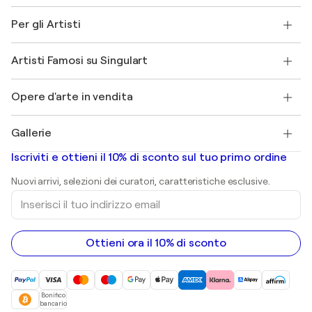
Norme sui resi
Su di noi
Testimonianze dei clienti
Per gli Artisti
FAQ
Offri una carta regalo
Affiliati
Partecipa al nostro programma commerciale
Unisciti a Singulart come Artista?
I nostri artisti
Il mio account
Artisti Famosi su Singulart
Accedi come Artista
Magazine di Singulart
Protezione acquirente
Lavori
+39 694500608
Henri Matisse
Scopri arte originale selezionata
Opere d'arte in vendita
Marc Chagall
Pablo Picasso
Quadri in vendita
Salvador Dalí
Gallerie
Quadri astratti in vendita
Banksy
Dipinti ad olio
Mr. Brainwash
Gallerie d’arte in Italia
Iscriviti e ottieni il 10% di sconto sul tuo primo ordine
Dipinti di paesaggi
Shepard Fairey
Stampe
Nuovi arrivi, selezioni dei curatori, caratteristiche esclusive.
sculture
Inserisci
Dipinti acrilici
il
tuo
indirizzo
email
Ottieni ora il 10% di sconto
Bonifico
bancario