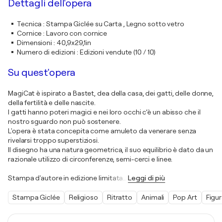
Dettagli dell'opera
Tecnica
:
Stampa Giclée su Carta , Legno sotto vetro
Cornice
:
Lavoro con cornice
Dimensioni
:
40,9x29,1in
Numero di edizioni
:
Edizioni vendute (10 / 10)
Su quest'opera
MagiCat è ispirato a Bastet, dea della casa, dei gatti, delle donne,
della fertilità e delle nascite.
I gatti hanno poteri magici e nei loro occhi c’è un abisso che il
nostro sguardo non può sostenere.
L'opera è stata concepita come amuleto da venerare senza
rivelarsi troppo superstiziosi.
Il disegno ha una natura geometrica, il suo equilibrio è dato da un
razionale utilizzo di circonferenze, semi-cerci e linee.
Stampa d'autore in edizione limitata
…
Leggi di più
Stampa Giclée
Religioso
Ritratto
Animali
Pop Art
Figur