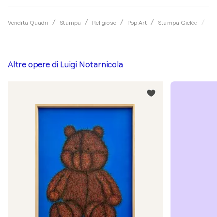
Vendita Quadri
Stampa
Religioso
Pop Art
Stampa Giclée
Lui
Altre opere di
Luigi Notarnicola