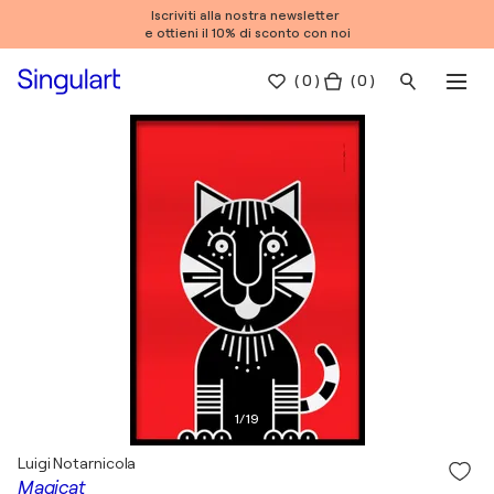
Iscriviti alla nostra newsletter
e ottieni il 10% di sconto con noi
(
0
)
( 0 )
1
/
19
Luigi Notarnicola
Magicat