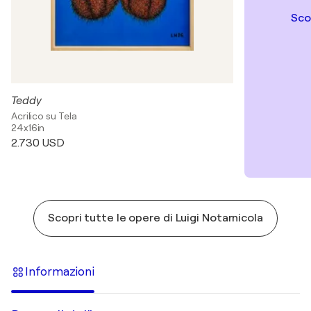
Sco
Teddy
Acrilico su Tela
24x16in
2.730 USD
Scopri tutte le opere di Luigi Notarnicola
Informazioni