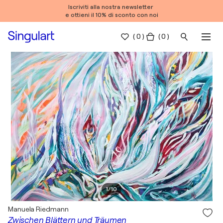
Iscriviti alla nostra newsletter
e ottieni il 10% di sconto con noi
(
0
)
( 0 )
1
/
10
Manuela Riedmann
Zwischen Blättern und Träumen