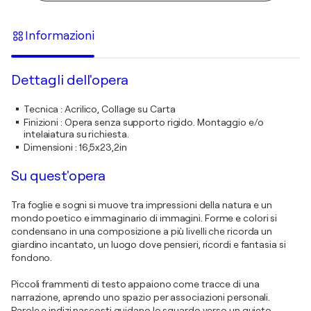
Informazioni
Dettagli dell'opera
Tecnica
:
Acrilico, Collage su Carta
Finizioni
:
Opera senza supporto rigido. Montaggio e/o
intelaiatura su richiesta.
Dimensioni
:
16,5x23,2in
Su quest'opera
Tra foglie e sogni si muove tra impressioni della natura e un
mondo poetico e immaginario di immagini. Forme e colori si
condensano in una composizione a più livelli che ricorda un
giardino incantato, un luogo dove pensieri, ricordi e fantasia si
fondono.
Piccoli frammenti di testo appaiono come tracce di una
narrazione, aprendo uno spazio per associazioni personali.
Parole e indizi nascosti guidano lo sguardo verso un quieto