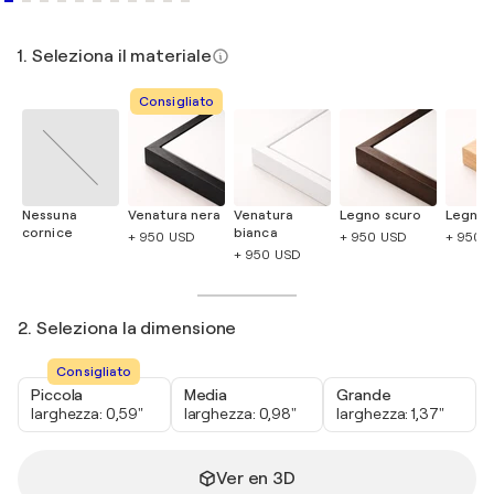
1. Seleziona il materiale
Consigliato
Nessuna
Venatura nera
Venatura
Legno scuro
Legno 
cornice
bianca
+ 950 USD
+ 950 USD
+ 950 
+ 950 USD
2. Seleziona la dimensione
Consigliato
Piccola
Media
Grande
larghezza: 0,59"
larghezza: 0,98"
larghezza: 1,37"
Ver en 3D