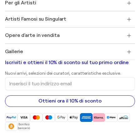
Per gli Artisti
FAQ
Offri una carta regalo
Affiliati
Partecipa al nostro programma commerciale
Unisciti a Singulart come Artista?
I nostri artisti
Il mio account
Artisti Famosi su Singulart
Accedi come Artista
Magazine di Singulart
Protezione acquirente
Lavori
+39 694500608
Henri Matisse
Scopri arte originale selezionata
Opere d'arte in vendita
Marc Chagall
Pablo Picasso
Quadri in vendita
Salvador Dalí
Gallerie
Quadri astratti in vendita
Banksy
Dipinti ad olio
Mr. Brainwash
Gallerie d’arte in Italia
Iscriviti e ottieni il 10% di sconto sul tuo primo ordine
Dipinti di paesaggi
Shepard Fairey
Stampe
Nuovi arrivi, selezioni dei curatori, caratteristiche esclusive.
sculture
Inserisci
Dipinti acrilici
il
tuo
indirizzo
email
Ottieni ora il 10% di sconto
Bonifico
bancario