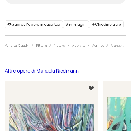
Guarda l’opera in casa tua
9 immagini
Chiedine altre
Vendita Quadri
Pittura
Natura
Astratto
Acrilico
Manuela Ri
Altre opere di
Manuela Riedmann