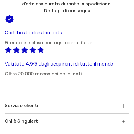
d'arte assicurate durante la spedizione.
Dettagli di consegna
Certificato di autenticità
Firmato e incluso con ogni opera d'arte.
Valutato 4,9/5 dagli acquirenti di tutto il mondo
Oltre 20.000 recensioni dei clienti
Servizio clienti
Contattaci
Chi è Singulart
Spedizione
Norme sui resi
Su di noi
Testimonianze dei clienti