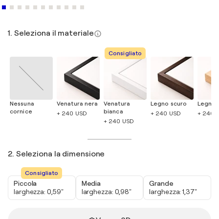
1. Seleziona il materiale
Consigliato
Nessuna
Venatura nera
Venatura
Legno scuro
Legno 
cornice
bianca
+ 240 USD
+ 240 USD
+ 240 
+ 240 USD
2. Seleziona la dimensione
Consigliato
Piccola
Media
Grande
larghezza: 0,59"
larghezza: 0,98"
larghezza: 1,37"