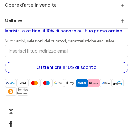
Henri Matisse
Scopri arte originale selezionata
Opere d'arte in vendita
Marc Chagall
Pablo Picasso
Quadri in vendita
Salvador Dalí
Gallerie
Quadri astratti in vendita
Banksy
Dipinti ad olio
Mr. Brainwash
Gallerie d’arte in Italia
Iscriviti e ottieni il 10% di sconto sul tuo primo ordine
Dipinti di paesaggi
Shepard Fairey
Stampe
Nuovi arrivi, selezioni dei curatori, caratteristiche esclusive.
sculture
Inserisci
Dipinti acrilici
il
tuo
indirizzo
email
Ottieni ora il 10% di sconto
Bonifico
bancario