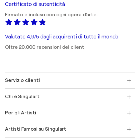
Certificato di autenticità
Firmato e incluso con ogni opera d'arte.
Valutato 4,9/5 dagli acquirenti di tutto il mondo
Oltre 20.000 recensioni dei clienti
Servizio clienti
Contattaci
Chi è Singulart
Spedizione
Norme sui resi
Su di noi
Testimonianze dei clienti
Per gli Artisti
FAQ
Offri una carta regalo
Affiliati
Partecipa al nostro programma commerciale
Unisciti a Singulart come Artista?
I nostri artisti
Il mio account
Artisti Famosi su Singulart
Accedi come Artista
Magazine di Singulart
Protezione acquirente
Lavori
+39 694500608