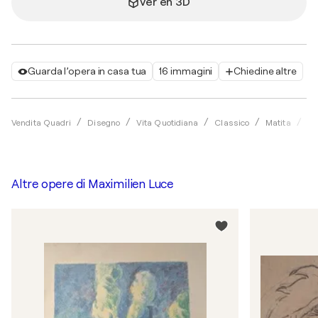
Ver en 3D
Guarda l’opera in casa tua
16 immagini
Chiedine altre
Vendita Quadri
Disegno
Vita Quotidiana
Classico
Matita
Ma
Altre opere di
Maximilien Luce