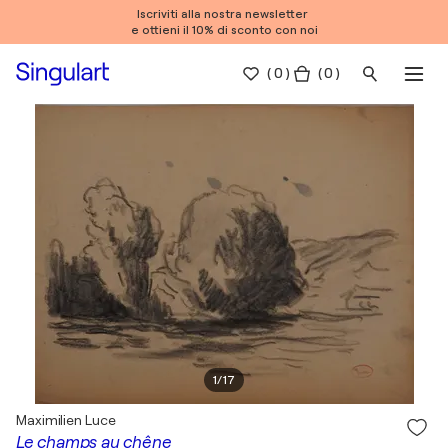
Iscriviti alla nostra newsletter
e ottieni il 10% di sconto con noi
(
0
)
( 0 )
1
/
17
Maximilien Luce
Le champs au chêne