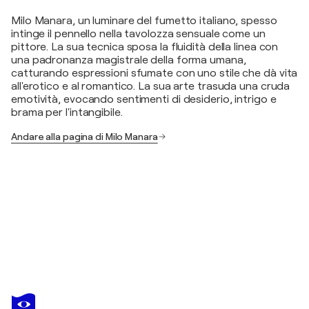
Milo Manara, un luminare del fumetto italiano, spesso
intinge il pennello nella tavolozza sensuale come un
pittore. La sua tecnica sposa la fluidità della linea con
una padronanza magistrale della forma umana,
catturando espressioni sfumate con uno stile che dà vita
all'erotico e al romantico. La sua arte trasuda una cruda
emotività, evocando sentimenti di desiderio, intrigo e
brama per l'intangibile.
Andare alla pagina di Milo Manara
MILO MANARA
Le feu au village, Lithographie signée
290 USD