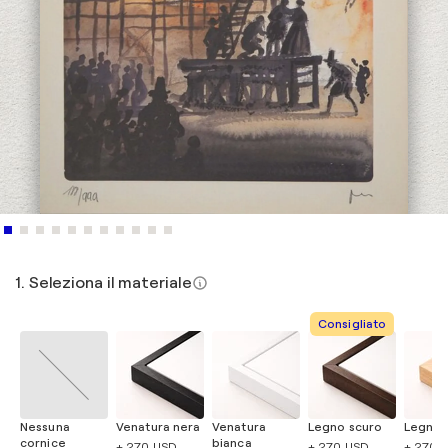
1. Seleziona il materiale
Consigliato
Nessuna
Venatura nera
Venatura
Legno scuro
Legno 
cornice
bianca
+ 270 USD
+ 270 USD
+ 270 