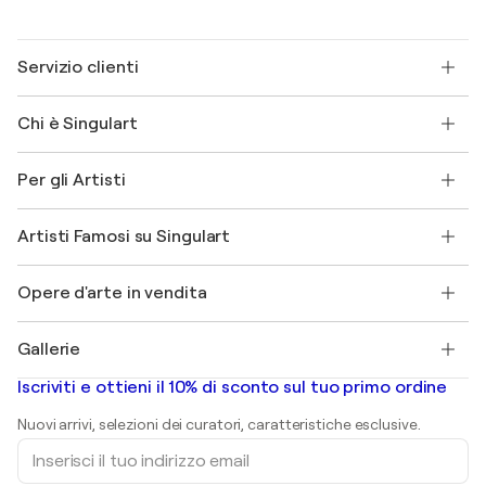
Servizio clienti
Contattaci
Chi è Singulart
Spedizione
Norme sui resi
Su di noi
Testimonianze dei clienti
Per gli Artisti
FAQ
Offri una carta regalo
Affiliati
Partecipa al nostro programma commerciale
Unisciti a Singulart come Artista?
I nostri artisti
Il mio account
Artisti Famosi su Singulart
Accedi come Artista
Magazine di Singulart
Protezione acquirente
Lavori
+39 694500608
Henri Matisse
Scopri arte originale selezionata
Opere d'arte in vendita
Marc Chagall
Pablo Picasso
Quadri in vendita
Salvador Dalí
Gallerie
Quadri astratti in vendita
Banksy
Dipinti ad olio
Mr. Brainwash
Gallerie d’arte in Italia
Iscriviti e ottieni il 10% di sconto sul tuo primo ordine
Dipinti di paesaggi
Shepard Fairey
Stampe
Nuovi arrivi, selezioni dei curatori, caratteristiche esclusive.
sculture
Inserisci
Dipinti acrilici
il
tuo