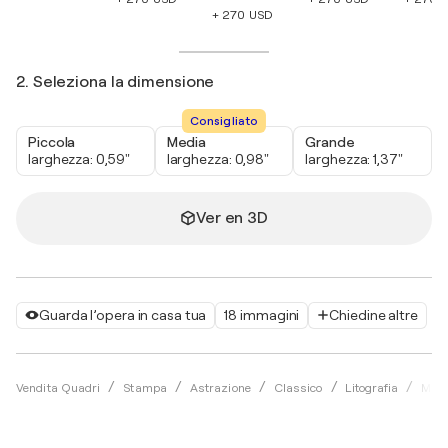
+ 270 USD
2. Seleziona la dimensione
Consigliato
Piccola
Media
Grande
larghezza: 0,59"
larghezza: 0,98"
larghezza: 1,37"
Ver en 3D
Guarda l’opera in casa tua
18 immagini
Chiedine altre
Vendita Quadri
Stampa
Astrazione
Classico
Litografia
Milo