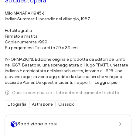
Su quest'opera
Milo MANARA (1945-)
Indian Summer: L'incendio nel villaggio, 1987
Fotolitografia
Firmato a matita
Copie numerate /999
Su pergamena Tintoretto 29 x 39 cm
INFORMAZIONI: Edizione originale prodotta da Editori del Grifo
nel 1987. Basato su una sceneggiatura di Hugo PRATT, un'estate
indiana è ambientata nel Massachusetts, intorno al 1625. Una
giovane ragazza viene aggredita da due indiani che vengono
uccisi da Abner. Da questi incidenti, i rapporti
…
Leggi di più
Questo contenuto e' stato automaticamente tradotto.
Litografia
Astrazione
Classico
Spedizione e resi