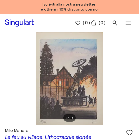
Iscriviti alla nostra newsletter
e ottieni il 10% di sconto con noi
(
0
)
( 0 )
1
/
19
Milo Manara
Le feu au village, Lithographie signée