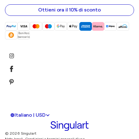
indirizzo
email
Ottieni ora il 10% di sconto
Bonifico
bancario
Italiano | USD
© 2026 Singulart
Note legali.
Condizioni e termini generali d'uso