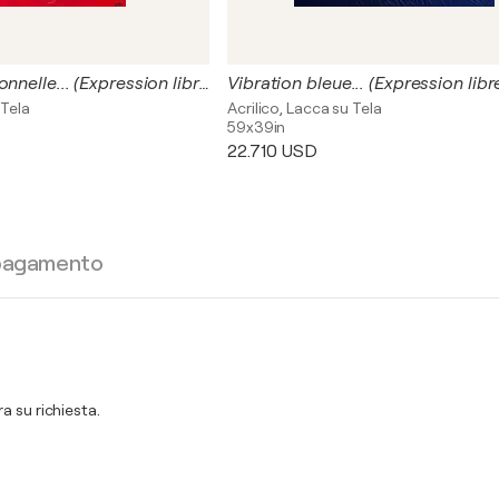
L'envolée passionnelle... (Expression libre 2022)
Vibration bleue... (Expression lib
 Tela
Acrilico, Lacca su Tela
59x39in
22.710 USD
 pagamento
a su richiesta.