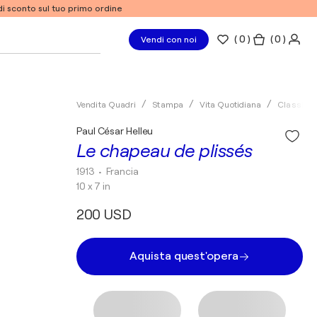
% di sconto sul tuo primo ordine
(
0
)
( 0 )
Vendi con noi
Vendita Quadri
Stampa
Vita Quotidiana
Classico
Paul César Helleu
Le chapeau de plissés
1913
• Francia
10 x 7 in
200 USD
Aquista quest'opera