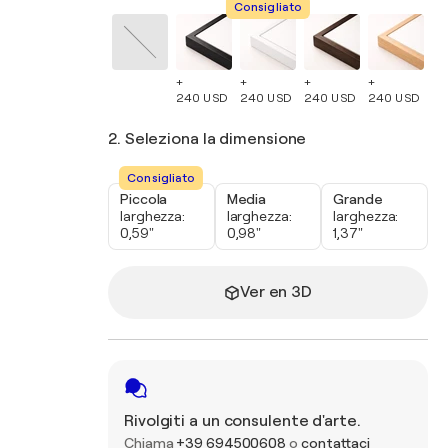
Consigliato
+
+
+
+
+
240 USD
240 USD
240 USD
240 USD
24
2. Seleziona la dimensione
Consigliato
Piccola
Media
Grande
larghezza:
larghezza:
larghezza:
0,59"
0,98"
1,37"
Ver en 3D
Rivolgiti a un consulente d'arte.
Chiama
+39 694500608
o
contattaci