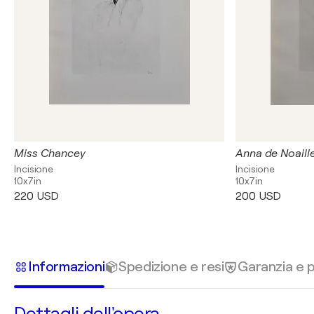
Miss Chancey
Anna de Noaill
Incisione
Incisione
10x7in
10x7in
220 USD
200 USD
Informazioni
Spedizione e resi
Garanzia e
Dettagli dell'opera