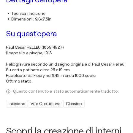
Tecnica
:
Incisione
Dimensioni
:
9,8x7,5in
Su quest'opera
Paul César HELLEU (1859 -1927)
Il cappello a pieghe, 1913
Heliogravure secondo un disegno originale di Paul César Helleu
Su carta patinata circa 25 x 19 cm
Pubblicato da Floury nel 1913 in circa 1000 copie
Ottimo stato
Questo contenuto e' stato automaticamente tradotto.
Incisione
Vita Quotidiana
Classico
Scopri la creazione di interni