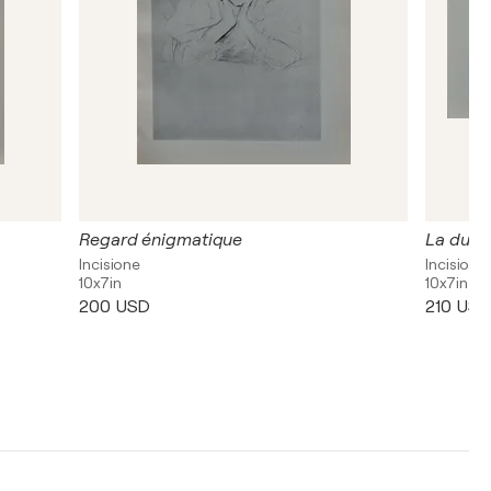
Regard énigmatique
La duch
Incisione
Incisione
10x7in
10x7in
200 USD
210 US