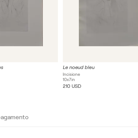
es
Le noeud bleu
Incisione
10x7in
210 USD
 pagamento