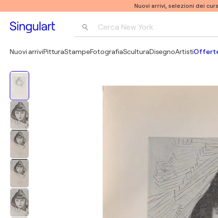
Nuovi arrivi, selezioni dei cur
Cerca 
New York
Fotografia
Nuovi arrivi
Pittura
Stampe
Fotografia
Scultura
Disegno
Artisti
Offerte
Pop Art
Pablo Picasso