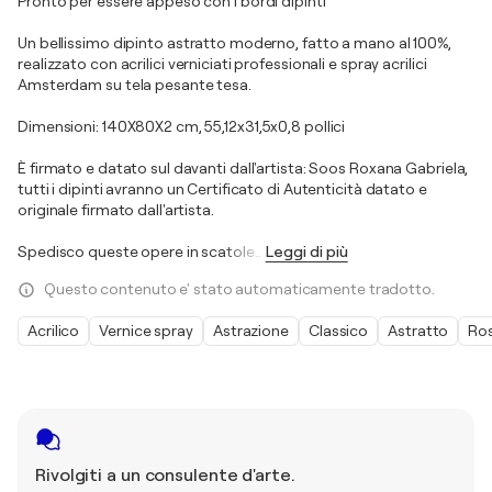
Pronto per essere appeso con i bordi dipinti
Un bellissimo dipinto astratto moderno, fatto a mano al 100%,
realizzato con acrilici verniciati professionali e spray acrilici
Amsterdam su tela pesante tesa.
Dimensioni: 140X80X2 cm, 55,12x31,5x0,8 pollici
È firmato e datato sul davanti dall'artista: Soos Roxana Gabriela,
tutti i dipinti avranno un Certificato di Autenticità datato e
originale firmato dall'artista.
Spedisco queste opere in scatole
…
Leggi di più
Questo contenuto e' stato automaticamente tradotto.
Acrilico
Vernice spray
Astrazione
Classico
Astratto
Ro
Rivolgiti a un consulente d'arte.