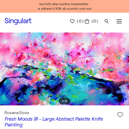
Iscriviti alla nostra newsletter
e ottieni il 10% di sconto con noi
(
0
)
( 0 )
1
/
9
Roxana Soos
Fresh Moods 91 - Large Abstract Palette Knife
Painting