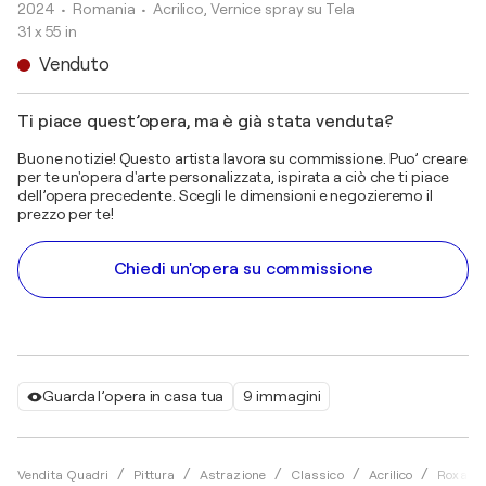
2024
• Romania
•
Acrilico, Vernice spray su Tela
31 x 55 in
Venduto
Ti piace quest’opera, ma è già stata venduta?
Buone notizie! Questo artista lavora su commissione. Puo’ creare
per te un'opera d'arte personalizzata, ispirata a ciò che ti piace
dell’opera precedente. Scegli le dimensioni e negozieremo il
prezzo per te!
Chiedi un'opera su commissione
Guarda l’opera in casa tua
9 immagini
Vendita Quadri
Pittura
Astrazione
Classico
Acrilico
Roxana