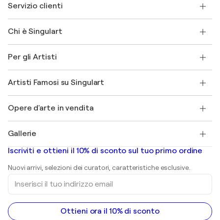
Servizio clienti
Contattaci
Chi è Singulart
Spedizione
Norme sui resi
Su di noi
Testimonianze dei clienti
Per gli Artisti
FAQ
Offri una carta regalo
Affiliati
Partecipa al nostro programma commerciale
Unisciti a Singulart come Artista?
I nostri artisti
Il mio account
Artisti Famosi su Singulart
Accedi come Artista
Magazine di Singulart
Protezione acquirente
Lavori
+39 694500608
Henri Matisse
Scopri arte originale selezionata
Opere d'arte in vendita
Marc Chagall
Pablo Picasso
Quadri in vendita
Salvador Dalí
Gallerie
Quadri astratti in vendita
Banksy
Dipinti ad olio
Mr. Brainwash
Gallerie d’arte in Italia
Iscriviti e ottieni il 10% di sconto sul tuo primo ordine
Dipinti di paesaggi
Shepard Fairey
Stampe
Nuovi arrivi, selezioni dei curatori, caratteristiche esclusive.
sculture
Inserisci
Dipinti acrilici
il
tuo
indirizzo
email
Ottieni ora il 10% di sconto