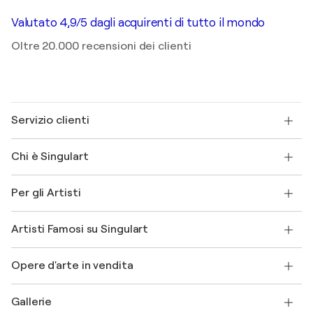
Valutato 4,9/5 dagli acquirenti di tutto il mondo
Oltre 20.000 recensioni dei clienti
Servizio clienti
Contattaci
Chi è Singulart
Spedizione
Norme sui resi
Su di noi
Testimonianze dei clienti
Per gli Artisti
FAQ
Offri una carta regalo
Affiliati
Partecipa al nostro programma commerciale
Unisciti a Singulart come Artista?
I nostri artisti
Il mio account
Artisti Famosi su Singulart
Accedi come Artista
Magazine di Singulart
Protezione acquirente
Lavori
+39 694500608
Henri Matisse
Scopri arte originale selezionata
Opere d'arte in vendita
Marc Chagall
Pablo Picasso
Quadri in vendita
Salvador Dalí
Gallerie
Quadri astratti in vendita
Banksy