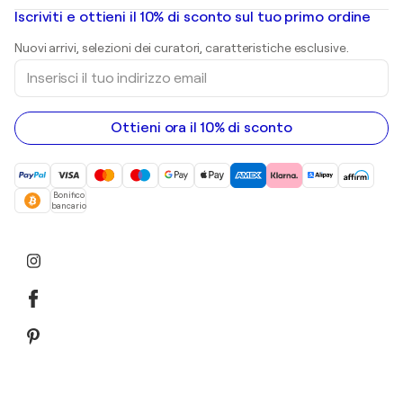
Dipinti ad olio
Mr. Brainwash
Gallerie d’arte in Italia
Iscriviti e ottieni il 10% di sconto sul tuo primo ordine
Dipinti di paesaggi
Shepard Fairey
Stampe
Nuovi arrivi, selezioni dei curatori, caratteristiche esclusive.
sculture
Inserisci
Dipinti acrilici
il
tuo
indirizzo
email
Ottieni ora il 10% di sconto
Bonifico
bancario