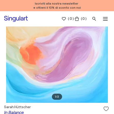
Iscriviti alla nostra newsletter
e ottieni il 10% di sconto con noi
(
0
)
( 0 )
1
/
2
Sarah Hüttscher
In Balance