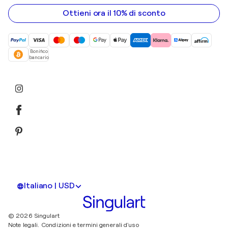
indirizzo
email
Ottieni ora il 10% di sconto
Bonifico
bancario
Italiano | USD
© 2026 Singulart
Note legali.
Condizioni e termini generali d'uso