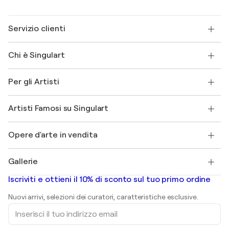
Servizio clienti
Contattaci
Chi è Singulart
Spedizione
Norme sui resi
Su di noi
Testimonianze dei clienti
Per gli Artisti
FAQ
Offri una carta regalo
Affiliati
Partecipa al nostro programma commerciale
Unisciti a Singulart come Artista?
I nostri artisti
Il mio account
Artisti Famosi su Singulart
Accedi come Artista
Magazine di Singulart
Protezione acquirente
Lavori
+39 694500608
Henri Matisse
Scopri arte originale selezionata
Opere d'arte in vendita
Marc Chagall
Pablo Picasso
Quadri in vendita
Salvador Dalí
Gallerie
Quadri astratti in vendita
Banksy
Dipinti ad olio
Mr. Brainwash
Gallerie d’arte in Italia
Iscriviti e ottieni il 10% di sconto sul tuo primo ordine
Dipinti di paesaggi
Shepard Fairey
Stampe
Nuovi arrivi, selezioni dei curatori, caratteristiche esclusive.
sculture
Inserisci
Dipinti acrilici
il
tuo