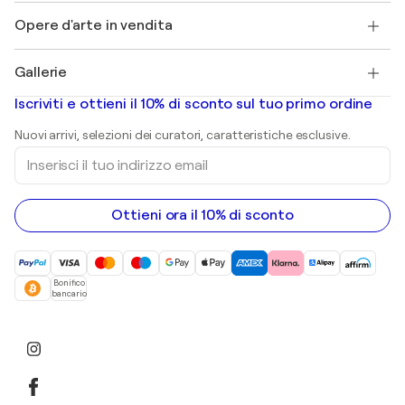
Lavori
+39 694500608
Henri Matisse
Scopri arte originale selezionata
Opere d'arte in vendita
Marc Chagall
Pablo Picasso
Quadri in vendita
Salvador Dalí
Gallerie
Quadri astratti in vendita
Banksy
Dipinti ad olio
Mr. Brainwash
Gallerie d’arte in Italia
Iscriviti e ottieni il 10% di sconto sul tuo primo ordine
Dipinti di paesaggi
Shepard Fairey
Stampe
Nuovi arrivi, selezioni dei curatori, caratteristiche esclusive.
sculture
Inserisci
Dipinti acrilici
il
tuo
indirizzo
email
Ottieni ora il 10% di sconto
Bonifico
bancario