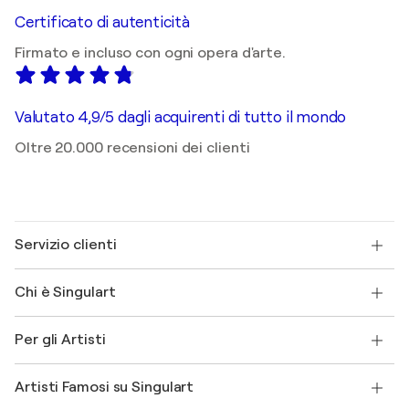
Certificato di autenticità
Firmato e incluso con ogni opera d'arte.
Valutato 4,9/5 dagli acquirenti di tutto il mondo
Oltre 20.000 recensioni dei clienti
Servizio clienti
Contattaci
Chi è Singulart
Spedizione
Norme sui resi
Su di noi
Testimonianze dei clienti
Per gli Artisti
FAQ
Offri una carta regalo
Affiliati
Partecipa al nostro programma commerciale
Unisciti a Singulart come Artista?
I nostri artisti
Il mio account
Artisti Famosi su Singulart
Accedi come Artista
Magazine di Singulart
Protezione acquirente