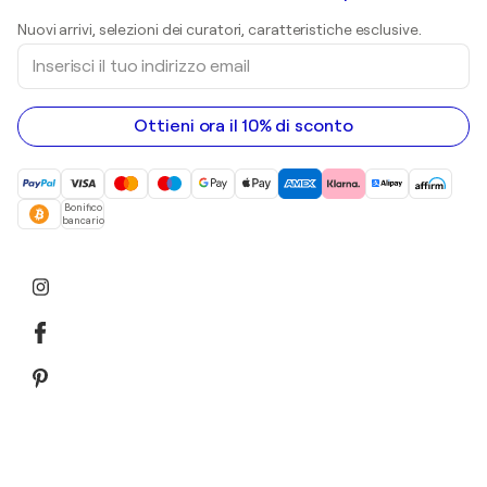
Shepard Fairey
Stampe
Nuovi arrivi, selezioni dei curatori, caratteristiche esclusive.
sculture
Inserisci
Dipinti acrilici
il
tuo
indirizzo
email
Ottieni ora il 10% di sconto
Bonifico
bancario