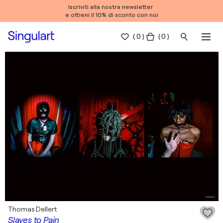
Iscriviti alla nostra newsletter
e ottieni il 10% di sconto con noi
(
0
)
( 0 )
Thomas Dellert
Slaves to Pain