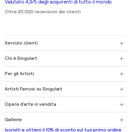
Valutato 4,9/5 dagli acquirenti di tutto il mondo
Oltre 20.000 recensioni dei clienti
Servizio clienti
Contattaci
Chi è Singulart
Spedizione
Norme sui resi
Su di noi
Testimonianze dei clienti
Per gli Artisti
FAQ
Offri una carta regalo
Affiliati
Partecipa al nostro programma commerciale
Unisciti a Singulart come Artista?
I nostri artisti
Il mio account
Artisti Famosi su Singulart
Accedi come Artista
Magazine di Singulart
Protezione acquirente
Lavori
+39 694500608
Henri Matisse
Scopri arte originale selezionata
Opere d'arte in vendita
Marc Chagall
Pablo Picasso
Quadri in vendita
Salvador Dalí
Gallerie
Quadri astratti in vendita
Banksy
Dipinti ad olio
Mr. Brainwash
Gallerie d’arte in Italia
Iscriviti e ottieni il 10% di sconto sul tuo primo ordine
Dipinti di paesaggi