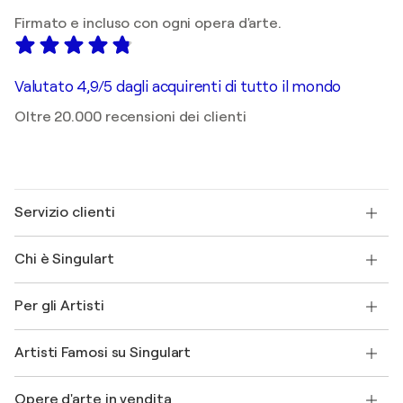
Firmato e incluso con ogni opera d'arte.
Valutato 4,9/5 dagli acquirenti di tutto il mondo
Oltre 20.000 recensioni dei clienti
Servizio clienti
Contattaci
Chi è Singulart
Spedizione
Norme sui resi
Su di noi
Testimonianze dei clienti
Per gli Artisti
FAQ
Offri una carta regalo
Affiliati
Partecipa al nostro programma commerciale
Unisciti a Singulart come Artista?
I nostri artisti
Il mio account
Artisti Famosi su Singulart
Accedi come Artista
Magazine di Singulart
Protezione acquirente
Lavori
+39 694500608
Henri Matisse
Scopri arte originale selezionata
Opere d'arte in vendita
Marc Chagall