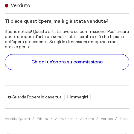
Venduto
Ti piace quest’opera, ma è già stata venduta?
Buone notizie! Questo artista lavora su commissione. Puo’ creare
per te un'opera d'arte personalizzata, ispirata a ciò che ti piace
dell’opera precedente. Scegli le dimensioni e negozieremo il
prezzo per te!
Chiedi un'opera su commissione
Guarda l’opera in casa tua
11 immagini
Vendita Quadri
Pittura
Astrazione
Astratto
Acrilico
Tiberiu 