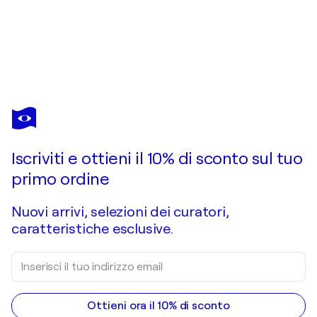
TIBERIU
SOOS
Ti piace quest’opera, ma è già stata venduta?
Happy Gypsy Girl
Iscriviti e ottieni il 10% di sconto sul tuo
Chiedi un'opera su commissione
primo ordine
Nuovi arrivi, selezioni dei curatori,
caratteristiche esclusive.
Ottieni ora il 10% di sconto