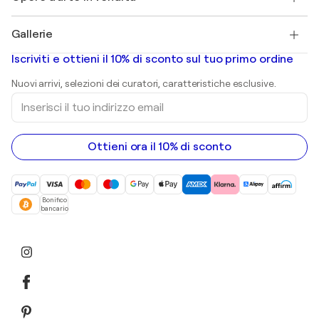
Pablo Picasso
Quadri in vendita
Salvador Dalí
Gallerie
Quadri astratti in vendita
Banksy
Dipinti ad olio
Mr. Brainwash
Gallerie d’arte in Italia
Iscriviti e ottieni il 10% di sconto sul tuo primo ordine
Dipinti di paesaggi
Shepard Fairey
Stampe
Nuovi arrivi, selezioni dei curatori, caratteristiche esclusive.
sculture
Inserisci
Dipinti acrilici
il
tuo
indirizzo
email
Ottieni ora il 10% di sconto
Bonifico
bancario