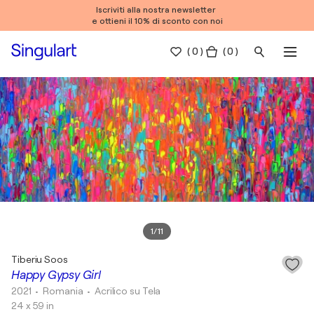
Iscriviti alla nostra newsletter
e ottieni il 10% di sconto con noi
(
0
)
( 0 )
1
/
11
Tiberiu Soos
Happy Gypsy Girl
2021
• Romania
•
Acrilico su Tela
24 x 59 in