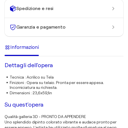
Spedizione e resi
Garanzia e pagamento
Informazioni
Dettagli dell'opera
Tecnica
:
Acrilico su Tela
Finizioni
:
Opera su telaio. Pronta per essere appesa.
Incorniciatura su richiesta.
Dimensioni
:
23,6x59,1in
Su quest'opera
Qualità galleria 3D - PRONTO DA APPENDERE
Uno splendido dipinto colorato vibrante e audace pronto per
essere appeso. L'artista ha utilizzato molte sfumature al neon