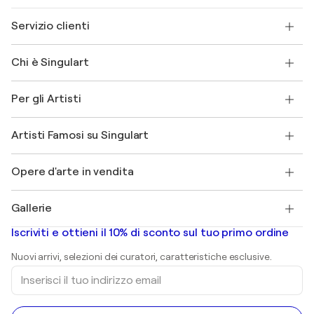
Servizio clienti
Contattaci
Chi è Singulart
Spedizione
Norme sui resi
Su di noi
Testimonianze dei clienti
Per gli Artisti
FAQ
Offri una carta regalo
Affiliati
Partecipa al nostro programma commerciale
Unisciti a Singulart come Artista?
I nostri artisti
Il mio account
Artisti Famosi su Singulart
Accedi come Artista
Magazine di Singulart
Protezione acquirente
Lavori
+39 694500608
Henri Matisse
Scopri arte originale selezionata
Opere d'arte in vendita
Marc Chagall
Pablo Picasso
Quadri in vendita
Salvador Dalí
Gallerie
Quadri astratti in vendita
Banksy
Dipinti ad olio
Mr. Brainwash
Gallerie d’arte in Italia
Iscriviti e ottieni il 10% di sconto sul tuo primo ordine
Dipinti di paesaggi
Shepard Fairey
Stampe
Nuovi arrivi, selezioni dei curatori, caratteristiche esclusive.
sculture
Inserisci
Dipinti acrilici
il
tuo
indirizzo