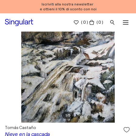
Iscriviti alla nostra newsletter
e ottieni il 10% di sconto con noi
(
0
)
( 0 )
1
/
5
Tomás Castaño
Nieve en la cascada