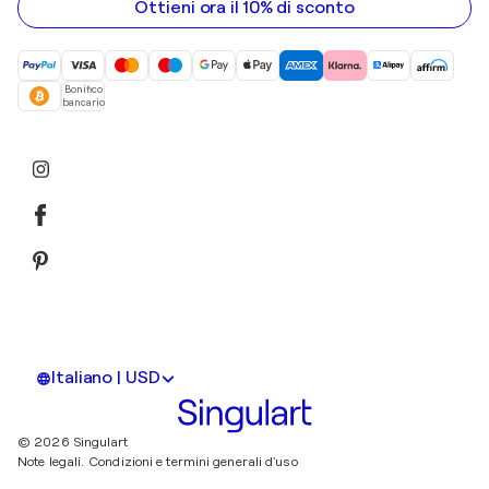
email
Ottieni ora il 10% di sconto
Bonifico
bancario
Italiano | USD
© 2026 Singulart
Note legali.
Condizioni e termini generali d'uso