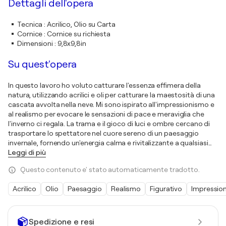
Dettagli dell'opera
Tecnica
:
Acrilico, Olio su Carta
Cornice
:
Cornice su richiesta
Dimensioni
:
9,8x9,8in
Su quest'opera
In questo lavoro ho voluto catturare l'essenza effimera della
natura, utilizzando acrilici e oli per catturare la maestosità di una
cascata avvolta nella neve. Mi sono ispirato all'impressionismo e
al realismo per evocare le sensazioni di pace e meraviglia che
l'inverno ci regala. La trama e il gioco di luci e ombre cercano di
trasportare lo spettatore nel cuore sereno di un paesaggio
invernale, fornendo un'energia calma e rivitalizzante a qualsiasi
…
Leggi di più
Questo contenuto e' stato automaticamente tradotto.
Acrilico
Olio
Paesaggio
Realismo
Figurativo
Impressio
Spedizione e resi