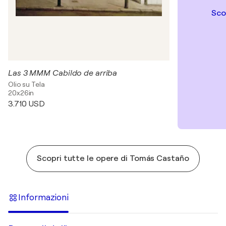
Sco
Las 3 MMM Cabildo de arriba
Olio su Tela
20x26in
3.710 USD
Scopri tutte le opere di Tomás Castaño
Informazioni