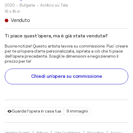
2020
• Bulgaria
•
Acrilico su Tela
16 x 16 in
Venduto
Ti piace quest’opera, ma è già stata venduta?
Buone notizie! Questo artista lavora su commissione. Puo’ creare
per te un'opera d'arte personalizzata, ispirata a ciò che ti piace
dell’opera precedente. Scegli le dimensioni e negozieremo il
prezzo per te!
Chiedi un'opera su commissione
Guarda l’opera in casa tua
9 immagini
Vendita Quadri
Pittura
Vita Quotidiana
Figurativo
Acrilico
Tr