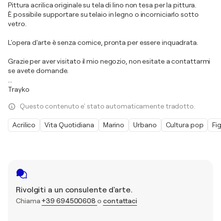
Pittura acrilica originale su tela di lino non tesa per la pittura.
È possibile supportare su telaio in legno o incorniciarlo sotto
vetro.
L'opera d'arte è senza cornice, pronta per essere inquadrata.
Grazie per aver visitato il mio negozio, non esitate a contattarmi
se avete domande.
...
Trayko
Questo contenuto e' stato automaticamente tradotto.
Acrilico
Vita Quotidiana
Marino
Urbano
Cultura pop
Fi
Rivolgiti a un consulente d'arte.
Chiama
+39 694500608
o
contattaci