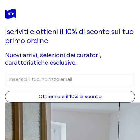
TRAYKO
POPOV
Ti piace quest’opera, ma è già stata venduta?
Seascape. Seaside.
Iscriviti e ottieni il 10% di sconto sul tuo
Chiedi un'opera su commissione
primo ordine
Nuovi arrivi, selezioni dei curatori,
caratteristiche esclusive.
Ottieni ora il 10% di sconto