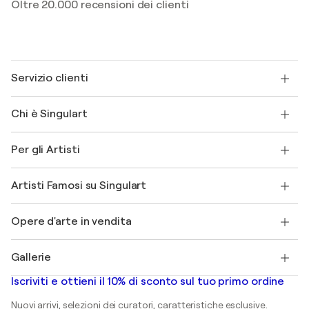
Oltre 20.000 recensioni dei clienti
Servizio clienti
Contattaci
Chi è Singulart
Spedizione
Norme sui resi
Su di noi
Testimonianze dei clienti
Per gli Artisti
FAQ
Offri una carta regalo
Affiliati
Partecipa al nostro programma commerciale
Unisciti a Singulart come Artista?
I nostri artisti
Il mio account
Artisti Famosi su Singulart
Accedi come Artista
Magazine di Singulart
Protezione acquirente
Lavori
+39 694500608
Henri Matisse
Scopri arte originale selezionata
Opere d'arte in vendita
Marc Chagall
Pablo Picasso
Quadri in vendita
Salvador Dalí
Gallerie
Quadri astratti in vendita
Banksy
Dipinti ad olio
Mr. Brainwash
Gallerie d’arte in Italia
Iscriviti e ottieni il 10% di sconto sul tuo primo ordine
Dipinti di paesaggi
Shepard Fairey
Stampe
Nuovi arrivi, selezioni dei curatori, caratteristiche esclusive.