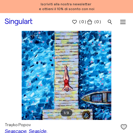
Iscriviti alla nostra newsletter
e ottieni il 10% di sconto con noi
(
0
)
( 0 )
1
/
9
Trayko Popov
Seascape. Seaside.