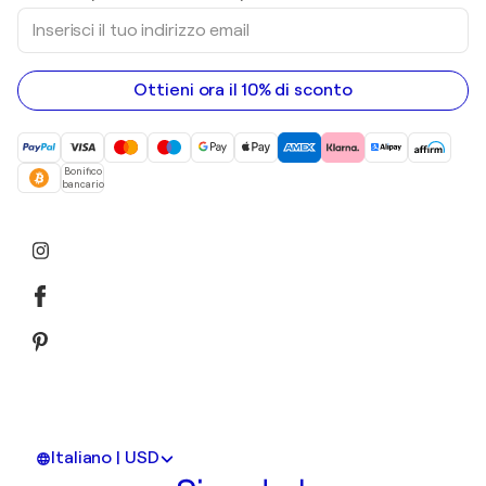
sculture
Inserisci
Dipinti acrilici
il
tuo
indirizzo
email
Ottieni ora il 10% di sconto
Bonifico
bancario
Italiano | USD