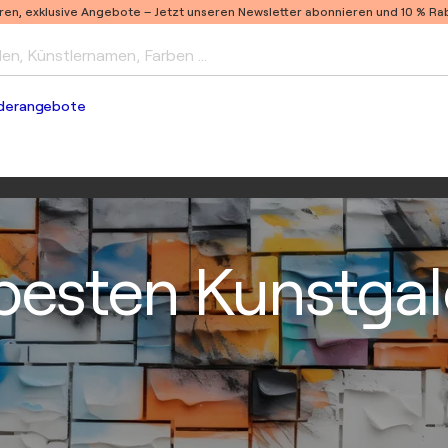
ren, exklusive Angebote –
Jetzt unseren Newsletter abonnieren und 10 % Raba
len, Künstlernamen, Farben …
derangebote
besten Kunstgale