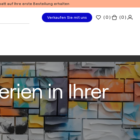
tt auf Ihre erste Bestellung erhalten
(
0
)
( 0 )
Verkaufen Sie mit uns
rien in Ihrer