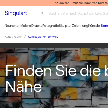
Neuheiten, Empfehlungen von Kurato
Suchen Sie nach Kunstwerken, Sti
Neuheiten
Malerei
Drucke
Fotografie
Skulptur
Zeichnung
Künstler
Son
Kunstgalerien Schweiz
Kunst kaufen
Finden Sie die 
Nähe