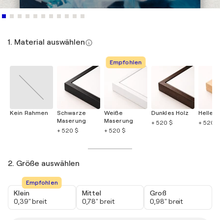
1. Material auswählen
Empfohlen
Kein Rahmen
Schwarze
Weiße
Dunkles Holz
Helles 
Maserung
Maserung
+ 520 $
+ 520 $
+ 520 $
+ 520 $
2. Größe auswählen
Empfohlen
Klein
Mittel
Groß
0,39" breit
0,78" breit
0,98" breit