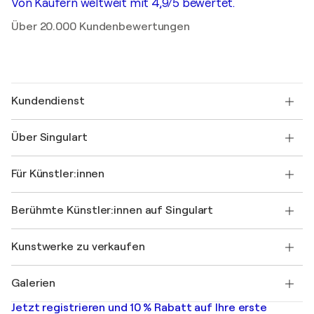
Von Käufern weltweit mit 4,9/5 bewertet.
Über 20.000 Kundenbewertungen
Kundendienst
Kontaktieren Sie uns
Über Singulart
Versand
Rücknahmerichtlinie
Über uns
Kundenreferenzen
Für Künstler:innen
FAQ
Einen Gutschein verschenken
Partner
Werden Sie Mitglied unseres Handelsprogramms
Singulart als Künstler*in beitreten
Unsere Künstler:innen
Ihr Konto
Berühmte Künstler:innen auf Singulart
Als Künstler anmelden
Singulart-Magazin
Käuferschutz
Jobs
+49 30 31196995
Henri Matisse
Entdecken Sie kuratierte Originalkunst
Kunstwerke zu verkaufen
Marc Chagall
Pablo Picasso
Gemälde zu verkaufen
Salvador Dalí
Galerien
Abstrakte Gemälde zu verkaufen
Banksy
Ölgemälde
Mr. Brainwash
Kunstgalerien in Deutschland
Jetzt registrieren und 10 % Rabatt auf Ihre erste
Landschaftsgemälde