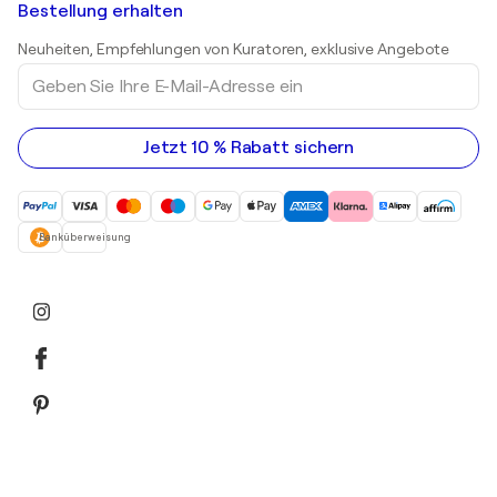
Shepard Fairey
Kunstgalerien in Schweiz
Bestellung erhalten
Drucke
Kunstgalerien in Österreich
Skulpturen
Neuheiten, Empfehlungen von Kuratoren, exklusive Angebote
Acrylgemälde
Geben
Sie
Ihre
E-
Mail-
Jetzt 10 % Rabatt sichern
Adresse
ein
Banküberweisung