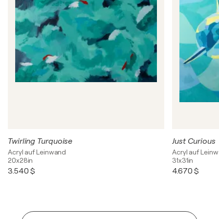
Twirling Turquoise
Just Curious
Acryl auf Leinwand
Acryl auf Lein
20x28in
31x31in
3.540 $
4.670 $