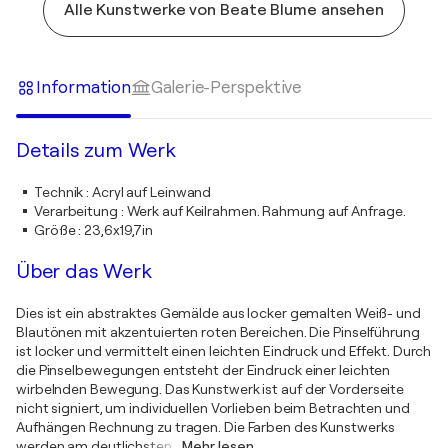
Alle Kunstwerke von Beate Blume ansehen
Information
Galerie-Perspektive
Details zum Werk
Technik
:
Acryl auf Leinwand
Verarbeitung
:
Werk auf Keilrahmen. Rahmung auf Anfrage.
Größe
:
23,6x19,7in
Über das Werk
Dies ist ein abstraktes Gemälde aus locker gemalten Weiß- und
Blautönen mit akzentuierten roten Bereichen. Die Pinselführung
ist locker und vermittelt einen leichten Eindruck und Effekt. Durch
die Pinselbewegungen entsteht der Eindruck einer leichten
wirbelnden Bewegung. Das Kunstwerk ist auf der Vorderseite
nicht signiert, um individuellen Vorlieben beim Betrachten und
Aufhängen Rechnung zu tragen. Die Farben des Kunstwerks
werden am deutlichsten
…
Mehr lesen