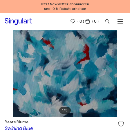
Jetzt Newsletter abonnieren
und 10 % Rabatt erhalten
(
0
)
( 0 )
1
/
3
Beate Blume
Swirling Blue