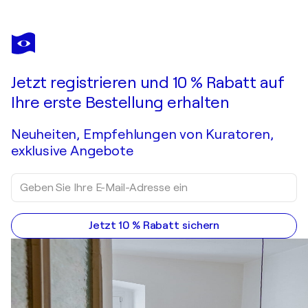
ELENA PODMARKOVA
Blooming peonies
Sie haben sich in dieses bereits verkaufte Werk verliebt?
Jetzt registrieren und 10 % Rabatt auf
Auftragsarbeit anfragen
Ihre erste Bestellung erhalten
Neuheiten, Empfehlungen von Kuratoren,
exklusive Angebote
Jetzt 10 % Rabatt sichern