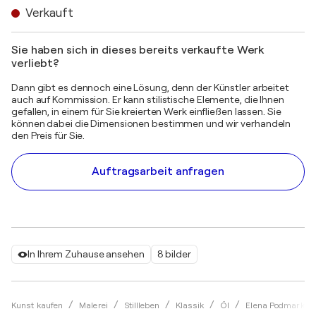
Verkauft
Sie haben sich in dieses bereits verkaufte Werk
verliebt?
Dann gibt es dennoch eine Lösung, denn der Künstler arbeitet
auch auf Kommission. Er kann stilistische Elemente, die Ihnen
gefallen, in einem für Sie kreierten Werk einfließen lassen. Sie
können dabei die Dimensionen bestimmen und wir verhandeln
den Preis für Sie.
Auftragsarbeit anfragen
In Ihrem Zuhause ansehen
8 bilder
Kunst kaufen
Malerei
Stillleben
Klassik
Öl
Elena Podmarkov