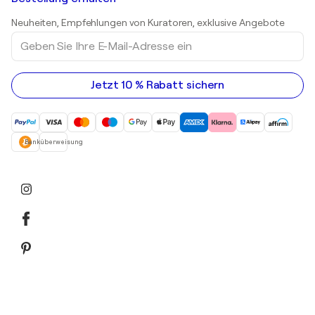
Drucke
Kunstgalerien in Österreich
Skulpturen
Neuheiten, Empfehlungen von Kuratoren, exklusive Angebote
Acrylgemälde
Geben
Sie
Ihre
E-
Mail-
Jetzt 10 % Rabatt sichern
Adresse
ein
Banküberweisung