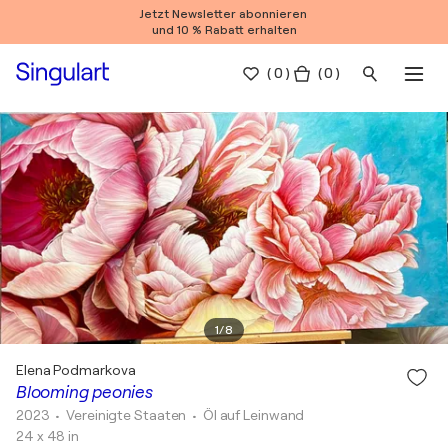
Jetzt Newsletter abonnieren
und 10 % Rabatt erhalten
(
0
)
( 0 )
1
/
8
Elena Podmarkova
Blooming peonies
2023
• Vereinigte Staaten
•
Öl auf Leinwand
24 x 48 in