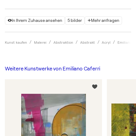
In Ihrem Zuhause ansehen
5 bilder
Mehr anfragen
Kunst kaufen
Malerei
Abstraktion
Abstrakt
Acryl
Emiliano C
Weitere Kunstwerke von
Emiliano Caferri