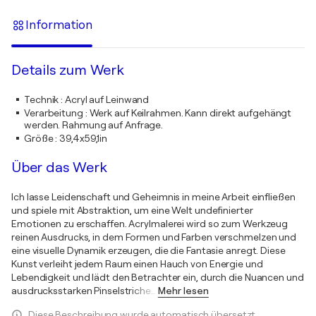
Information
Details zum Werk
Technik
:
Acryl auf Leinwand
Verarbeitung
:
Werk auf Keilrahmen. Kann direkt aufgehängt
werden. Rahmung auf Anfrage.
Größe
:
39,4x59,1in
Über das Werk
Ich lasse Leidenschaft und Geheimnis in meine Arbeit einfließen
und spiele mit Abstraktion, um eine Welt undefinierter
Emotionen zu erschaffen. Acrylmalerei wird so zum Werkzeug
reinen Ausdrucks, in dem Formen und Farben verschmelzen und
eine visuelle Dynamik erzeugen, die die Fantasie anregt. Diese
Kunst verleiht jedem Raum einen Hauch von Energie und
Lebendigkeit und lädt den Betrachter ein, durch die Nuancen und
ausdrucksstarken Pinselstriche
…
Mehr lesen
Diese Beschreibung wurde automatisch übersetzt.