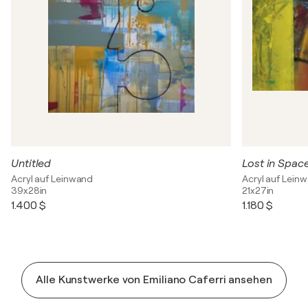
Untitled
Lost in Spac
Acryl auf Leinwand
Acryl auf Lein
39x28in
21x27in
1.400 $
1.180 $
Alle Kunstwerke von Emiliano Caferri ansehen