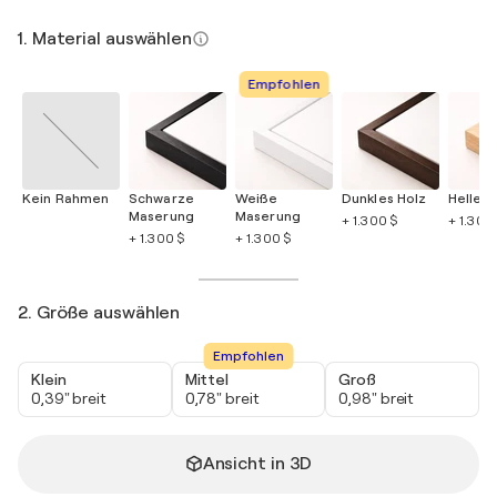
1. Material auswählen
Empfohlen
Kein Rahmen
Schwarze
Weiße
Dunkles Holz
Helles 
Maserung
Maserung
+ 1.300 $
+ 1.300
+ 1.300 $
+ 1.300 $
2. Größe auswählen
Empfohlen
Klein
Mittel
Groß
0,39" breit
0,78" breit
0,98" breit
Ansicht in 3D