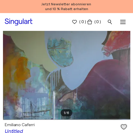
Jetzt Newsletter abonnieren
und 10 % Rabatt erhalten
(
0
)
( 0 )
1
/
6
Emiliano Caferri
Untitled