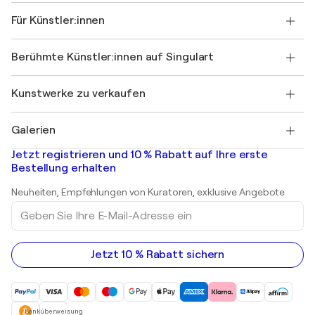
Über uns
Kundenreferenzen
Für Künstler:innen
FAQ
Einen Gutschein verschenken
Partner
Werden Sie Mitglied unseres Handelsprogramms
Singulart als Künstler*in beitreten
Unsere Künstler:innen
Ihr Konto
Berühmte Künstler:innen auf Singulart
Als Künstler anmelden
Singulart-Magazin
Käuferschutz
Jobs
+49 30 31196995
Henri Matisse
Entdecken Sie kuratierte Originalkunst
Kunstwerke zu verkaufen
Marc Chagall
Pablo Picasso
Gemälde zu verkaufen
Salvador Dalí
Galerien
Abstrakte Gemälde zu verkaufen
Banksy
Ölgemälde
Mr. Brainwash
Kunstgalerien in Deutschland
Jetzt registrieren und 10 % Rabatt auf Ihre erste
Landschaftsgemälde
Shepard Fairey
Kunstgalerien in Schweiz
Bestellung erhalten
Drucke
Kunstgalerien in Österreich
Skulpturen
Neuheiten, Empfehlungen von Kuratoren, exklusive Angebote
Acrylgemälde
Geben
Sie
Ihre
E-
Mail-
Jetzt 10 % Rabatt sichern
Adresse
ein
Banküberweisung