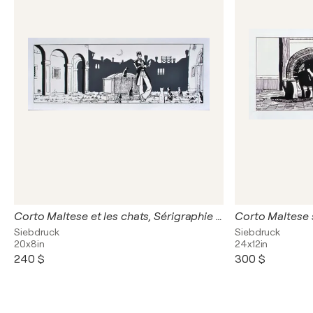
Corto Maltese et les chats, Sérigraphie originale signée
Siebdruck
Siebdruck
20x8in
24x12in
240 $
300 $