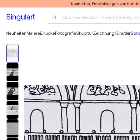
Neuheiten, Empfehlungen von Kurato
Suchen Sie nach Kunstwerken, Sti
Neuheiten
Malerei
Drucke
Fotografie
Skulptur
Zeichnung
Künstler
Son