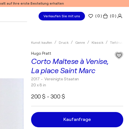
tt auf Ihre erste Bestellung erhalten
(
0
)
( 0 )
Verkaufen Sie mit uns
Kunst kaufen
Druck
Genre
Klassik
Tiefdruck
Hugo Pratt
Corto Maltese à Venise,
La place Saint Marc
2017
• Vereinigte Staaten
20 x 8 in
200 $ - 300 $
Kaufanfrage