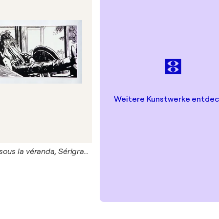
Weitere Kunstwerke entde
Corto Maltese sous la véranda, Sérigraphie originale signée