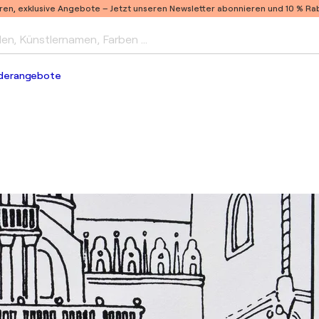
ren, exklusive Angebote –
Jetzt unseren Newsletter abonnieren und 10 % Raba
len, Künstlernamen, Farben …
derangebote