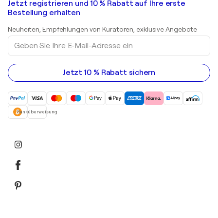
Kunstgalerien in Deutschland
Jetzt registrieren und 10 % Rabatt auf Ihre erste
Landschaftsgemälde
Shepard Fairey
Kunstgalerien in Schweiz
Bestellung erhalten
Drucke
Kunstgalerien in Österreich
Skulpturen
Neuheiten, Empfehlungen von Kuratoren, exklusive Angebote
Acrylgemälde
Geben
Sie
Ihre
E-
Mail-
Jetzt 10 % Rabatt sichern
Adresse
ein
Banküberweisung