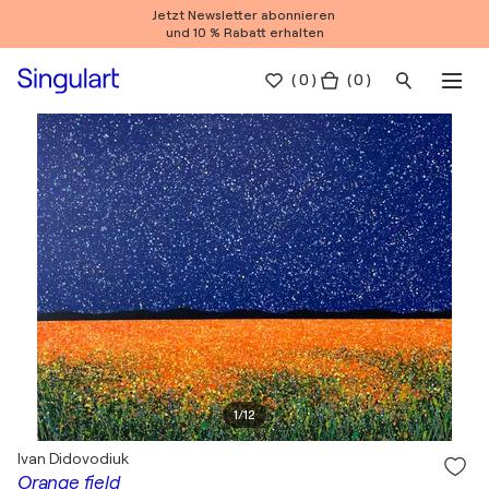
Jetzt Newsletter abonnieren
und 10 % Rabatt erhalten
(
0
)
( 0 )
1
/
12
Ivan Didovodiuk
Orange field