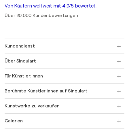
Von Käufern weltweit mit 4,9/5 bewertet.
Über 20.000 Kundenbewertungen
Kundendienst
Kontaktieren Sie uns
Über Singulart
Versand
Rücknahmerichtlinie
Über uns
Kundenreferenzen
Für Künstler:innen
FAQ
Einen Gutschein verschenken
Partner
Werden Sie Mitglied unseres Handelsprogramms
Singulart als Künstler*in beitreten
Unsere Künstler:innen
Ihr Konto
Berühmte Künstler:innen auf Singulart
Als Künstler anmelden
Singulart-Magazin
Käuferschutz
Jobs
+49 30 31196995
Henri Matisse
Entdecken Sie kuratierte Originalkunst
Kunstwerke zu verkaufen
Marc Chagall
Pablo Picasso
Gemälde zu verkaufen
Salvador Dalí
Galerien
Abstrakte Gemälde zu verkaufen
Banksy
Ölgemälde
Mr. Brainwash