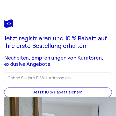
IVAN DIDOVODIUK
Orange field
Sie haben sich in dieses bereits verkaufte Werk verliebt?
Jetzt registrieren und 10 % Rabatt auf
Auftragsarbeit anfragen
Ihre erste Bestellung erhalten
Neuheiten, Empfehlungen von Kuratoren,
exklusive Angebote
Jetzt 10 % Rabatt sichern