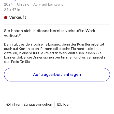
2024
• Ukraine
•
Acryl auf Leinwand
37 x 47 in
Verkauft
Sie haben sich in dieses bereits verkaufte Werk
verliebt?
Dann gibt es dennoch eine Lösung, denn der Künstler arbeitet
auch auf Kommission. Er kann stilistische Elemente, die Ihnen
gefallen, in einem für Sie kreierten Werk einfließen lassen. Sie
können dabei die Dimensionen bestimmen und wir verhandeln
den Preis für Sie.
Auftragsarbeit anfragen
In Ihrem Zuhause ansehen
12 bilder