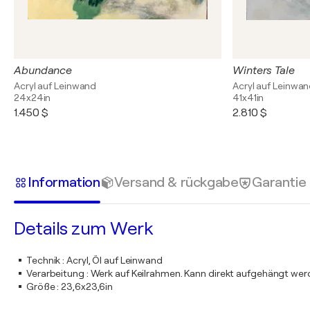
Abundance
Winters Tale
Acryl auf Leinwand
Acryl auf Leinwa
24x24in
41x41in
1.450 $
2.810 $
Information
Versand & rückgabe
Garantie
Details zum Werk
Technik
:
Acryl, Öl auf Leinwand
Verarbeitung
:
Werk auf Keilrahmen. Kann direkt aufgehängt we
Größe
:
23,6x23,6in