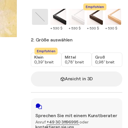
Empfohlen
+ 530 $
+ 530 $
+ 530 $
+ 530 $
+ 
2. Größe auswählen
Empfohlen
Klein
Mittel
Groß
0,39" breit
0,78" breit
0,98" breit
Ansicht in 3D
Sprechen Sie mit einem Kunstberater
Anruf
+49 30 31196995
oder
kontaktieren sie uns