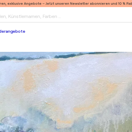
ren, exklusive Angebote –
Jetzt unseren Newsletter abonnieren und 10 % Raba
len, Künstlernamen, Farben …
derangebote