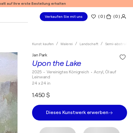
tt auf Ihre erste Bestellung erhalten
(
0
)
( 0 )
Verkaufen Sie mit uns
Kunst kaufen
Malerei
Landschaft
Semi-abstrakt
Jan Park
Upon the Lake
2025
• Vereinigtes Königreich
•
Acryl, Öl auf
Leinwand
24 x 24 in
1.450 $
Dieses Kunstwerk erwerben