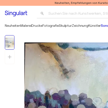
Neuheiten, Empfehlungen von Kurato
Suchen Sie nach Kunstwerken, Sti
Neuheiten
Malerei
Drucke
Fotografie
Skulptur
Zeichnung
Künstler
Son