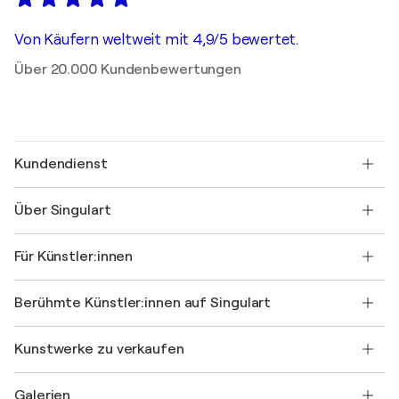
Von Käufern weltweit mit 4,9/5 bewertet.
Über 20.000 Kundenbewertungen
Kundendienst
Kontaktieren Sie uns
Über Singulart
Versand
Rücknahmerichtlinie
Über uns
Kundenreferenzen
Für Künstler:innen
FAQ
Einen Gutschein verschenken
Partner
Werden Sie Mitglied unseres Handelsprogramms
Singulart als Künstler*in beitreten
Unsere Künstler:innen
Ihr Konto
Berühmte Künstler:innen auf Singulart
Als Künstler anmelden
Singulart-Magazin
Käuferschutz
Jobs
+49 30 31196995
Henri Matisse
Entdecken Sie kuratierte Originalkunst
Kunstwerke zu verkaufen
Marc Chagall
Pablo Picasso
Gemälde zu verkaufen
Salvador Dalí
Galerien
Abstrakte Gemälde zu verkaufen