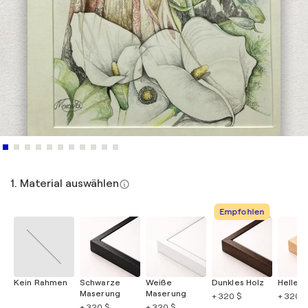
1. Material auswählen
Empfohlen
Kein Rahmen
Schwarze
Weiße
Dunkles Holz
Helles 
Maserung
Maserung
+ 320 $
+ 320 $
+ 320 $
+ 320 $