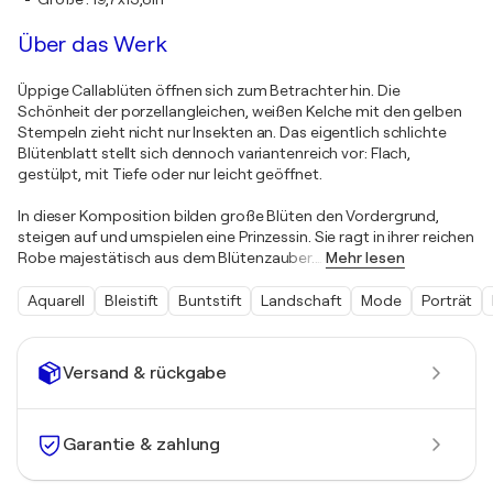
Über das Werk
Üppige Callablüten öffnen sich zum Betrachter hin. Die
Schönheit der porzellangleichen, weißen Kelche mit den gelben
Stempeln zieht nicht nur Insekten an. Das eigentlich schlichte
Blütenblatt stellt sich dennoch variantenreich vor: Flach,
gestülpt, mit Tiefe oder nur leicht geöffnet.
In dieser Komposition bilden große Blüten den Vordergrund,
steigen auf und umspielen eine Prinzessin. Sie ragt in ihrer reichen
Robe majestätisch aus dem Blütenzauber.
…
Mehr lesen
Aquarell
Bleistift
Buntstift
Landschaft
Mode
Porträt
Versand & rückgabe
Garantie & zahlung