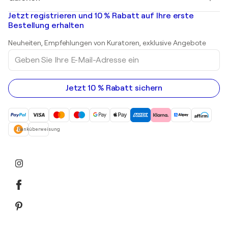
Banksy
Ölgemälde
Mr. Brainwash
Kunstgalerien in Deutschland
Jetzt registrieren und 10 % Rabatt auf Ihre erste
Landschaftsgemälde
Shepard Fairey
Kunstgalerien in Schweiz
Bestellung erhalten
Drucke
Kunstgalerien in Österreich
Skulpturen
Neuheiten, Empfehlungen von Kuratoren, exklusive Angebote
Acrylgemälde
Geben
Sie
Ihre
E-
Mail-
Jetzt 10 % Rabatt sichern
Adresse
ein
Banküberweisung