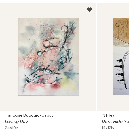
Françoise Dugourd-Caput
PJ Riley
Loving Day
Dont Hide Yo
24x19in
14x12in