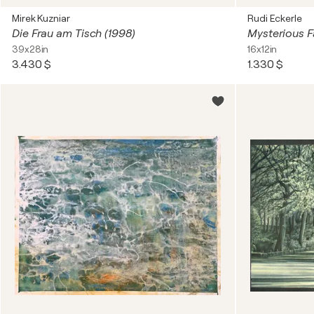
Mirek Kuzniar
Rudi Eckerle
Die Frau am Tisch (1998)
39x28in
16x12in
3.430 $
1.330 $