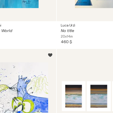
i
Luca Urzì
e World
No title
20x14in
460 $