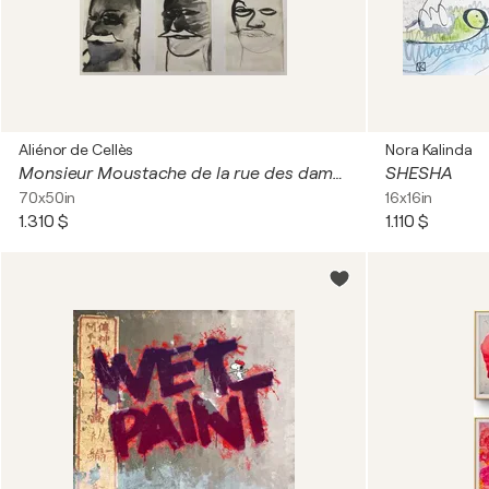
Aliénor de Cellès
Nora Kalinda
Monsieur Moustache de la rue des dames
SHESHA
70x50in
16x16in
1.310 $
1.110 $