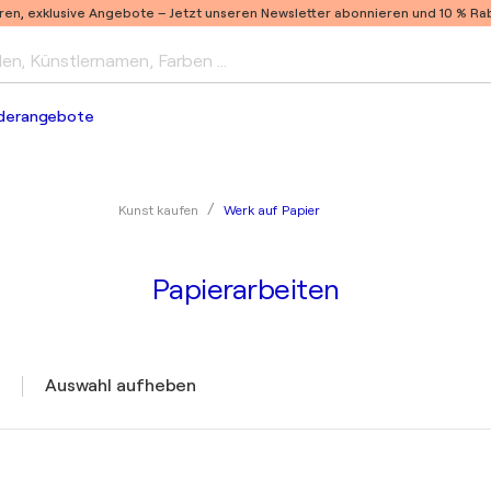
ren, exklusive Angebote –
Jetzt unseren Newsletter abonnieren und 10 % Raba
len, Künstlernamen, Farben …
derangebote
Werk auf Papier
Kunst kaufen
Papierarbeiten
Auswahl aufheben