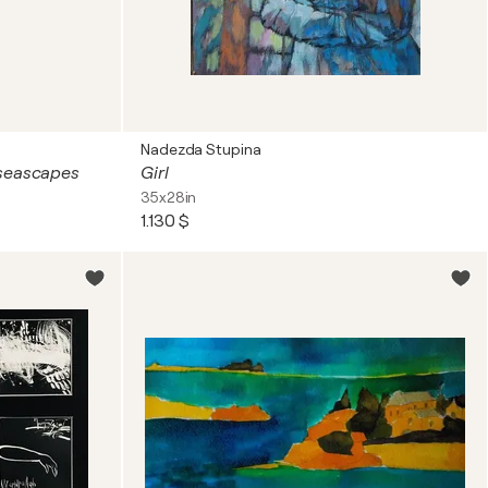
Nadezda Stupina
e seascapes
Girl
35x28in
1.130 $