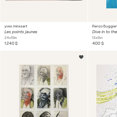
yves minssart
Renzo Buggian
Les points jaunes
Dive in to th
24x19in
13x9in
1.240 $
400 $