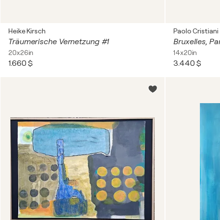
Heike Kirsch
Paolo Cristiani
Träumerische Vernetzung #1
Bruxelles, P
20x26in
14x20in
1.660 $
3.440 $