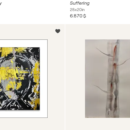
y
Suffering
28x20in
6.870 $