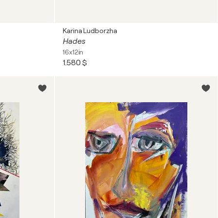
Karina Ludborzha
Hades
16x12in
1.580 $