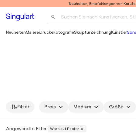
Neuheiten, Empfehlungen von Kurato
Suchen Sie nach Kunstwerken, Sti
Neuheiten
Malerei
Drucke
Fotografie
Skulptur
Zeichnung
Künstler
Son
Filter
Preis
Medium
Größe
Angewandte Filter:
Werk auf Papier