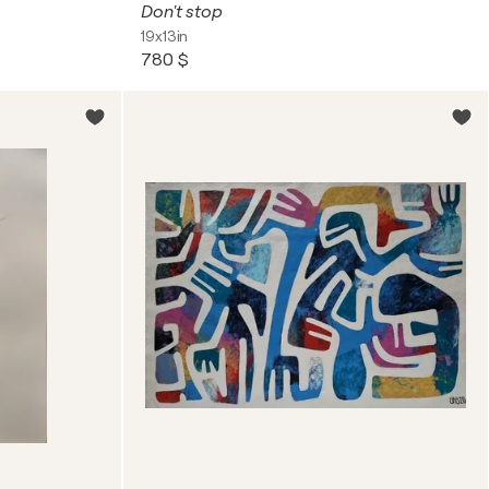
Don't stop
19x13in
780 $