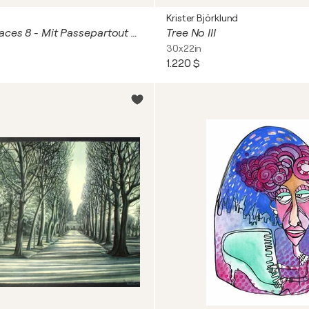
Krister Björklund
Mysterious Faces 8 - Mit Passepartout 50 x 40 cm
Tree No III
30x22in
1.220 $