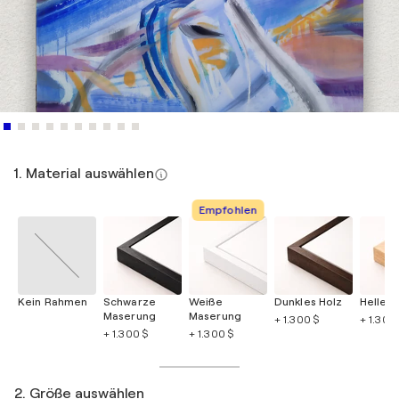
1. Material auswählen
Empfohlen
Kein Rahmen
Schwarze
Weiße
Dunkles Holz
Helles 
Maserung
Maserung
+ 1.300 $
+ 1.300
+ 1.300 $
+ 1.300 $
2. Größe auswählen