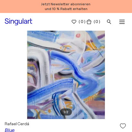
Jetzt Newsletter abonnieren
und 10 % Rabatt erhalten
(
0
)
( 0 )
1
/
2
Rafael Cerdá
Blue