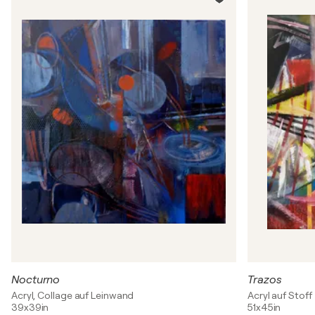
Nocturno
Trazos
Acryl, Collage auf Leinwand
Acryl auf Stoff
39x39in
51x45in