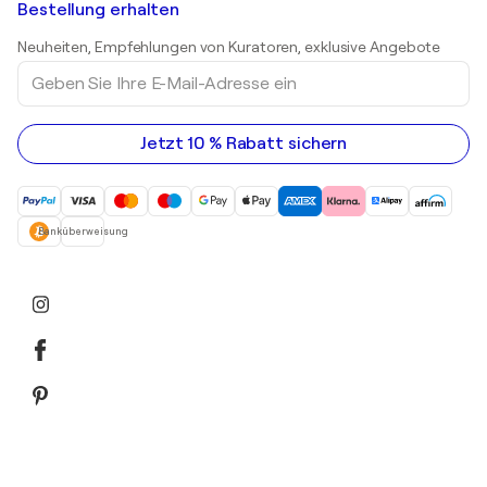
Kunstgalerien in Schweiz
Bestellung erhalten
Drucke
Kunstgalerien in Österreich
Skulpturen
Neuheiten, Empfehlungen von Kuratoren, exklusive Angebote
Acrylgemälde
Geben
Sie
Ihre
E-
Mail-
Jetzt 10 % Rabatt sichern
Adresse
ein
Banküberweisung