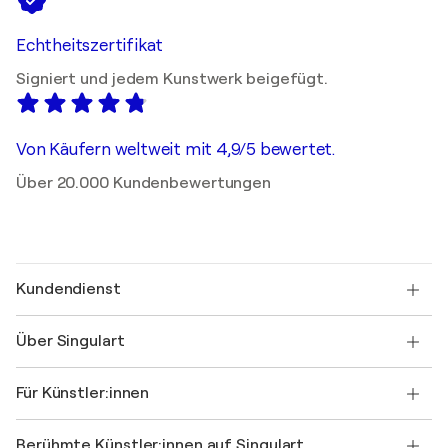
Echtheitszertifikat
Signiert und jedem Kunstwerk beigefügt.
Von Käufern weltweit mit 4,9/5 bewertet.
Über 20.000 Kundenbewertungen
Kundendienst
Kontaktieren Sie uns
Über Singulart
Versand
Rücknahmerichtlinie
Über uns
Kundenreferenzen
Für Künstler:innen
FAQ
Einen Gutschein verschenken
Partner
Werden Sie Mitglied unseres Handelsprogramms
Singulart als Künstler*in beitreten
Unsere Künstler:innen
Ihr Konto
Berühmte Künstler:innen auf Singulart
Als Künstler anmelden