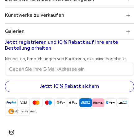
Singulart-Magazin
Käuferschutz
Jobs
+49 30 31196995
Henri Matisse
Entdecken Sie kuratierte Originalkunst
Kunstwerke zu verkaufen
Marc Chagall
Pablo Picasso
Gemälde zu verkaufen
Salvador Dalí
Galerien
Abstrakte Gemälde zu verkaufen
Banksy
Ölgemälde
Mr. Brainwash
Kunstgalerien in Deutschland
Jetzt registrieren und 10 % Rabatt auf Ihre erste
Landschaftsgemälde
Shepard Fairey
Kunstgalerien in Schweiz
Bestellung erhalten
Drucke
Kunstgalerien in Österreich
Skulpturen
Neuheiten, Empfehlungen von Kuratoren, exklusive Angebote
Acrylgemälde
Geben
Sie
Ihre
E-
Mail-
Jetzt 10 % Rabatt sichern
Adresse
ein
Banküberweisung