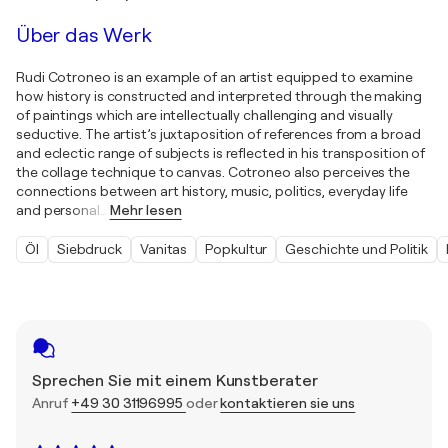
Über das Werk
Rudi Cotroneo is an example of an artist equipped to examine
how history is constructed and interpreted through the making
of paintings which are intellectually challenging and visually
seductive. The artist’s juxtaposition of references from a broad
and eclectic range of subjects is reflected in his transposition of
the collage technique to canvas. Cotroneo also perceives the
connections between art history, music, politics, everyday life
and personal
…
Mehr lesen
Öl
Siebdruck
Vanitas
Popkultur
Geschichte und Politik
Sprechen Sie mit einem Kunstberater
Anruf
+49 30 31196995
oder
kontaktieren sie uns