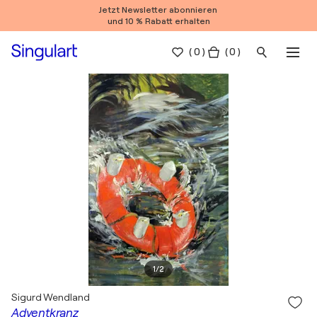
Jetzt Newsletter abonnieren
und 10 % Rabatt erhalten
(
0
)
( 0 )
1
/
2
Sigurd Wendland
Adventkranz