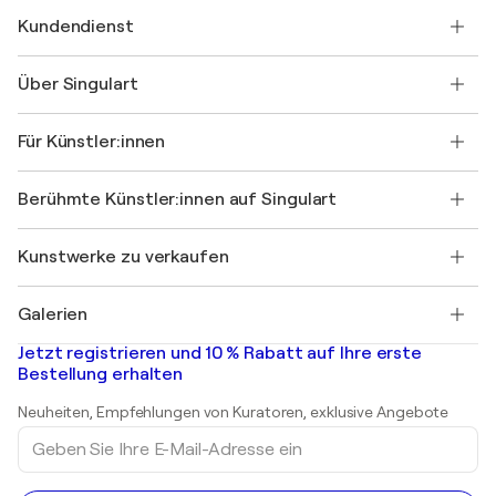
Kundendienst
Kontaktieren Sie uns
Über Singulart
Versand
Rücknahmerichtlinie
Über uns
Kundenreferenzen
Für Künstler:innen
FAQ
Einen Gutschein verschenken
Partner
Werden Sie Mitglied unseres Handelsprogramms
Singulart als Künstler*in beitreten
Unsere Künstler:innen
Ihr Konto
Berühmte Künstler:innen auf Singulart
Als Künstler anmelden
Singulart-Magazin
Käuferschutz
Jobs
+49 30 31196995
Henri Matisse
Entdecken Sie kuratierte Originalkunst
Kunstwerke zu verkaufen
Marc Chagall
Pablo Picasso
Gemälde zu verkaufen
Salvador Dalí
Galerien
Abstrakte Gemälde zu verkaufen
Banksy
Ölgemälde
Mr. Brainwash
Kunstgalerien in Deutschland
Jetzt registrieren und 10 % Rabatt auf Ihre erste
Landschaftsgemälde
Shepard Fairey
Kunstgalerien in Schweiz
Bestellung erhalten
Drucke
Kunstgalerien in Österreich
Skulpturen
Neuheiten, Empfehlungen von Kuratoren, exklusive Angebote
Acrylgemälde
Geben
Sie
Ihre
E-