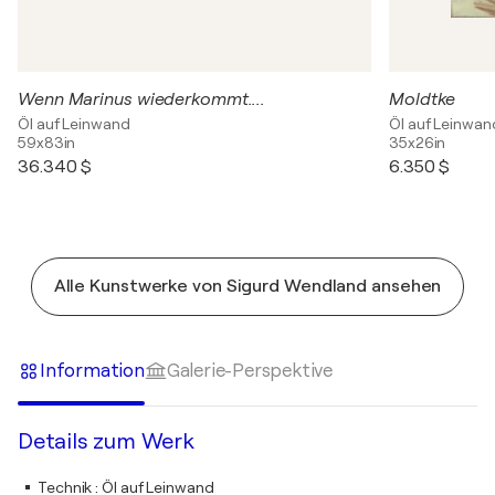
Wenn Marinus wiederkommt....
Moldtke
Öl auf Leinwand
Öl auf Leinwan
59x83in
35x26in
36.340 $
6.350 $
Alle Kunstwerke von Sigurd Wendland ansehen
Information
Galerie-Perspektive
Details zum Werk
Technik
:
Öl auf Leinwand