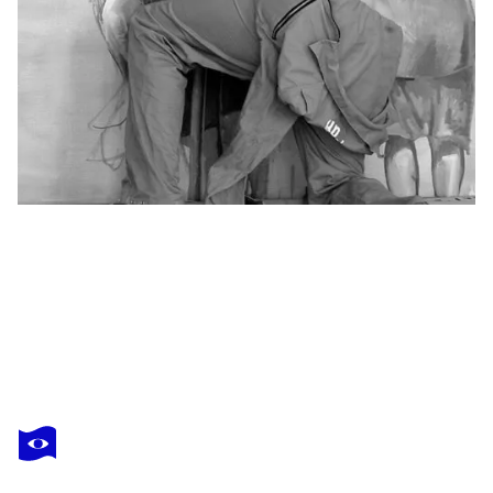
SIGURD WENDLAND
Adventkranz
18.910 $
Ein Angebot machen
Erwerben