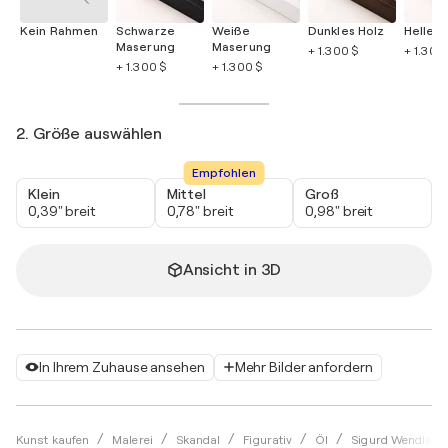
Kein Rahmen
Schwarze
Weiße
Dunkles Holz
Helles 
Maserung
Maserung
+ 1.300 $
+ 1.300
+ 1.300 $
+ 1.300 $
2. Größe auswählen
Empfohlen
Klein
Mittel
Groß
0,39" breit
0,78" breit
0,98" breit
Ansicht in 3D
In Ihrem Zuhause ansehen
Mehr Bilder anfordern
Kunst kaufen
Malerei
Skandal
Figurativ
Öl
Sigurd Wendland