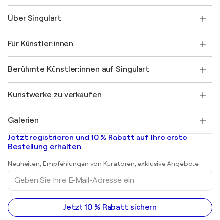
Kontaktieren Sie uns
Über Singulart
Versand
Rücknahmerichtlinie
Über uns
Kundenreferenzen
Für Künstler:innen
FAQ
Einen Gutschein verschenken
Partner
Werden Sie Mitglied unseres Handelsprogramms
Singulart als Künstler*in beitreten
Unsere Künstler:innen
Ihr Konto
Berühmte Künstler:innen auf Singulart
Als Künstler anmelden
Singulart-Magazin
Käuferschutz
Jobs
+49 30 31196995
Henri Matisse
Entdecken Sie kuratierte Originalkunst
Kunstwerke zu verkaufen
Marc Chagall
Pablo Picasso
Gemälde zu verkaufen
Salvador Dalí
Galerien
Abstrakte Gemälde zu verkaufen
Banksy
Ölgemälde
Mr. Brainwash
Kunstgalerien in Deutschland
Jetzt registrieren und 10 % Rabatt auf Ihre erste
Landschaftsgemälde
Shepard Fairey
Kunstgalerien in Schweiz
Bestellung erhalten
Drucke
Kunstgalerien in Österreich
Skulpturen
Neuheiten, Empfehlungen von Kuratoren, exklusive Angebote
Acrylgemälde
Geben
Sie
Ihre
E-
Mail-
Jetzt 10 % Rabatt sichern
Adresse