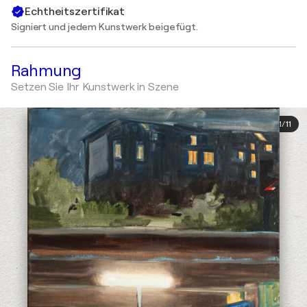
Echtheitszertifikat
Signiert und jedem Kunstwerk beigefügt.
Rahmung
Setzen Sie Ihr Kunstwerk in Szene
1
/
11