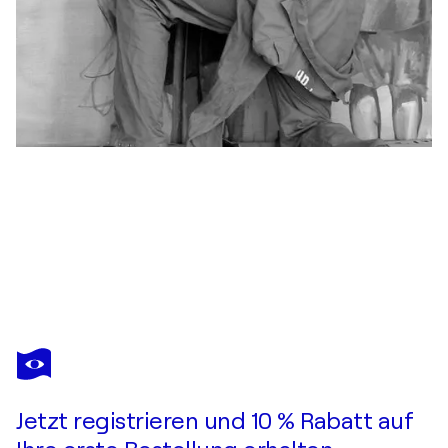
SIGURD WENDLAND
S-Bahnhof Yorckstraße
5.210 $
Ein Angebot machen
Erwerben
Jetzt registrieren und 10 % Rabatt auf