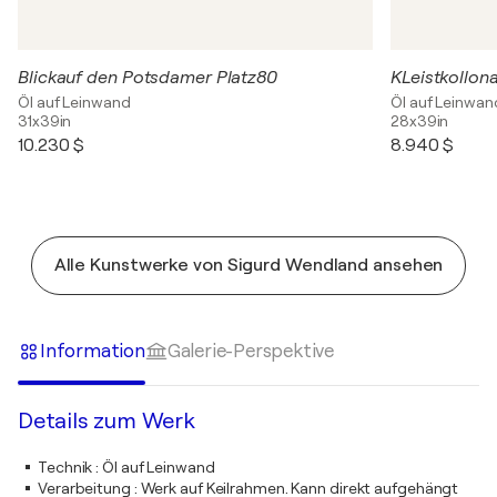
Blickauf den Potsdamer Platz80
KLeistkollon
Öl auf Leinwand
Öl auf Leinwan
31x39in
28x39in
10.230 $
8.940 $
Alle Kunstwerke von Sigurd Wendland ansehen
Information
Galerie-Perspektive
Details zum Werk
Technik
:
Öl auf Leinwand
Verarbeitung
:
Werk auf Keilrahmen. Kann direkt aufgehängt