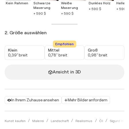
Kein Rahmen
Schwarze
Weiße
Dunkles Holz
Helles 
Maserung
Maserung
+ 590 $
+ 590 $
+ 590 $
+ 590 $
2. Größe auswählen
Empfohlen
Klein
Mittel
Groß
0,39" breit
0,78" breit
0,98" breit
Ansicht in 3D
In Ihrem Zuhause ansehen
Mehr Bilder anfordern
Kunst kaufen
Malerei
Landschaft
Realismus
Öl
Sigurd Wen