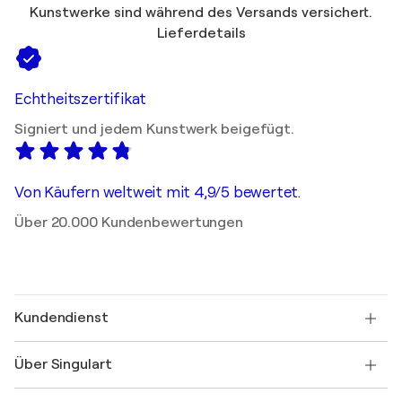
Kunstwerke sind während des Versands versichert.
Lieferdetails
Echtheitszertifikat
Signiert und jedem Kunstwerk beigefügt.
Von Käufern weltweit mit 4,9/5 bewertet.
Über 20.000 Kundenbewertungen
Kundendienst
Kontaktieren Sie uns
Über Singulart
Versand
Rücknahmerichtlinie
Über uns
Kundenreferenzen