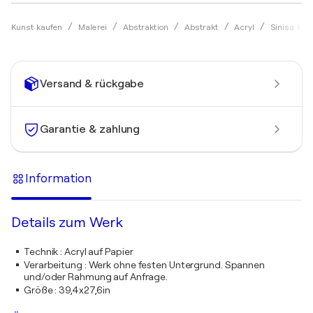
Kunst kaufen
Malerei
Abstraktion
Abstrakt
Acryl
Sinisa Kul
Versand & rückgabe
Garantie & zahlung
Information
Details zum Werk
Technik
:
Acryl auf Papier
Verarbeitung
:
Werk ohne festen Untergrund. Spannen
und/oder Rahmung auf Anfrage.
Größe
:
39,4x27,6in