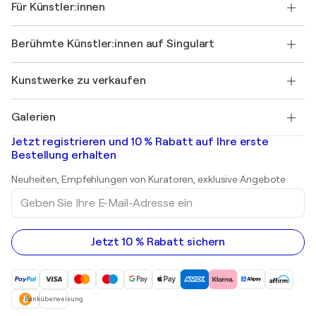
Für Künstler:innen
FAQ
Einen Gutschein verschenken
Partner
Werden Sie Mitglied unseres Handelsprogramms
Singulart als Künstler*in beitreten
Unsere Künstler:innen
Ihr Konto
Berühmte Künstler:innen auf Singulart
Als Künstler anmelden
Singulart-Magazin
Käuferschutz
Jobs
+49 30 31196995
Henri Matisse
Entdecken Sie kuratierte Originalkunst
Kunstwerke zu verkaufen
Marc Chagall
Pablo Picasso
Gemälde zu verkaufen
Salvador Dalí
Galerien
Abstrakte Gemälde zu verkaufen
Banksy
Ölgemälde
Mr. Brainwash
Kunstgalerien in Deutschland
Jetzt registrieren und 10 % Rabatt auf Ihre erste
Landschaftsgemälde
Shepard Fairey
Kunstgalerien in Schweiz
Bestellung erhalten
Drucke
Kunstgalerien in Österreich
Skulpturen
Neuheiten, Empfehlungen von Kuratoren, exklusive Angebote
Acrylgemälde
Geben
Sie
Ihre
E-
Mail-
Jetzt 10 % Rabatt sichern
Adresse
ein
Banküberweisung