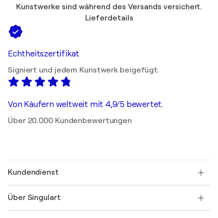
Kunstwerke sind während des Versands versichert.
Lieferdetails
Echtheitszertifikat
Signiert und jedem Kunstwerk beigefügt.
Von Käufern weltweit mit 4,9/5 bewertet.
Über 20.000 Kundenbewertungen
Kundendienst
Kontaktieren Sie uns
Über Singulart
Versand
Rücknahmerichtlinie
Über uns
Kundenreferenzen