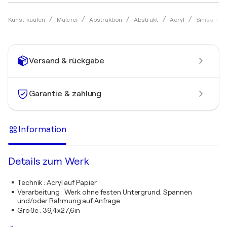
Kunst kaufen
Malerei
Abstraktion
Abstrakt
Acryl
Sinisa Kul
Versand & rückgabe
Garantie & zahlung
Information
Details zum Werk
Technik
:
Acryl auf Papier
Verarbeitung
:
Werk ohne festen Untergrund. Spannen
und/oder Rahmung auf Anfrage.
Größe
:
39,4x27,6in