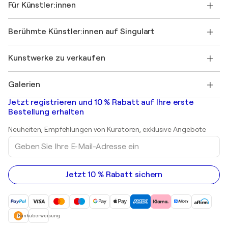
Für Künstler:innen
FAQ
Einen Gutschein verschenken
Partner
Werden Sie Mitglied unseres Handelsprogramms
Singulart als Künstler*in beitreten
Unsere Künstler:innen
Ihr Konto
Berühmte Künstler:innen auf Singulart
Als Künstler anmelden
Singulart-Magazin
Käuferschutz
Jobs
+49 30 31196995
Henri Matisse
Entdecken Sie kuratierte Originalkunst
Kunstwerke zu verkaufen
Marc Chagall
Pablo Picasso
Gemälde zu verkaufen
Salvador Dalí
Galerien
Abstrakte Gemälde zu verkaufen
Banksy
Ölgemälde
Mr. Brainwash
Kunstgalerien in Deutschland
Jetzt registrieren und 10 % Rabatt auf Ihre erste
Landschaftsgemälde
Shepard Fairey
Kunstgalerien in Schweiz
Bestellung erhalten
Drucke
Kunstgalerien in Österreich
Skulpturen
Neuheiten, Empfehlungen von Kuratoren, exklusive Angebote
Acrylgemälde
Geben
Sie
Ihre
E-
Mail-
Jetzt 10 % Rabatt sichern
Adresse
ein
Banküberweisung