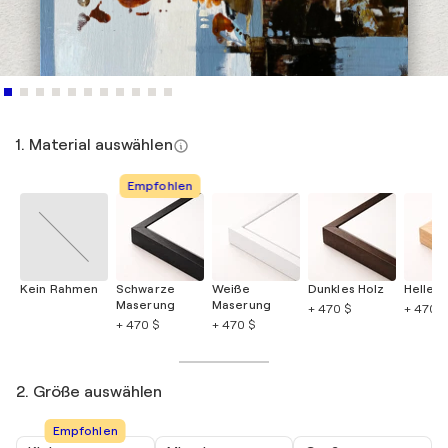
1. Material auswählen
Empfohlen
Kein Rahmen
Schwarze
Weiße
Dunkles Holz
Helles 
Maserung
Maserung
+ 470 $
+ 470 $
+ 470 $
+ 470 $
2. Größe auswählen
Empfohlen