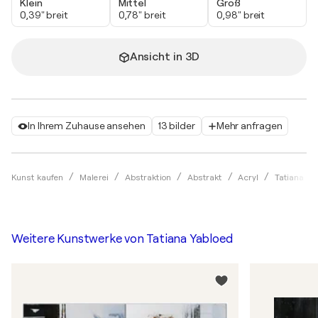
Klein
Mittel
Groß
0,39" breit
0,78" breit
0,98" breit
Ansicht in 3D
In Ihrem Zuhause ansehen
13 bilder
Mehr anfragen
Kunst kaufen
Malerei
Abstraktion
Abstrakt
Acryl
Tatiana Ya
Weitere Kunstwerke von
Tatiana Yabloed