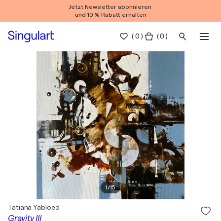
Jetzt Newsletter abonnieren
und 10 % Rabatt erhalten
(
0
)
( 0 )
1
/
15
Tatiana Yabloed
Gravity III