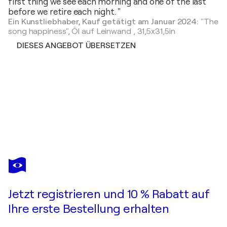
first thing we see each morning and one of the last
before we retire each night. "
Ein Kunstliebhaber, Kauf getätigt am Januar 2024:
"The
song happiness",
Öl auf Leinwand
,
31,5x31,5in
DIESES ANGEBOT ÜBERSETZEN
TATIANA YABLOED
Gravity III
1.930 $
Ein Angebot machen
Erwerben
Jetzt registrieren und 10 % Rabatt auf
Ihre erste Bestellung erhalten