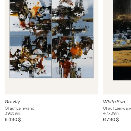
Gravity
White Sun
Öl auf Leinwand
Öl auf Leinwan
39x39in
47x39in
6.480 $
6.780 $