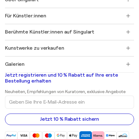
Versand
Rücknahmerichtlinie
Über uns
Kundenreferenzen
Für Künstler:innen
FAQ
Einen Gutschein verschenken
Partner
Werden Sie Mitglied unseres Handelsprogramms
Singulart als Künstler*in beitreten
Unsere Künstler:innen
Ihr Konto
Berühmte Künstler:innen auf Singulart
Als Künstler anmelden
Singulart-Magazin
Käuferschutz
Jobs
+49 30 31196995
Henri Matisse
Entdecken Sie kuratierte Originalkunst
Kunstwerke zu verkaufen
Marc Chagall
Pablo Picasso
Gemälde zu verkaufen
Salvador Dalí
Galerien
Abstrakte Gemälde zu verkaufen
Banksy
Ölgemälde
Mr. Brainwash
Kunstgalerien in Deutschland
Jetzt registrieren und 10 % Rabatt auf Ihre erste
Landschaftsgemälde
Shepard Fairey
Kunstgalerien in Schweiz
Bestellung erhalten
Drucke
Kunstgalerien in Österreich
Skulpturen
Neuheiten, Empfehlungen von Kuratoren, exklusive Angebote
Acrylgemälde
Geben
Sie
Ihre
E-
Mail-
Jetzt 10 % Rabatt sichern
Adresse
ein