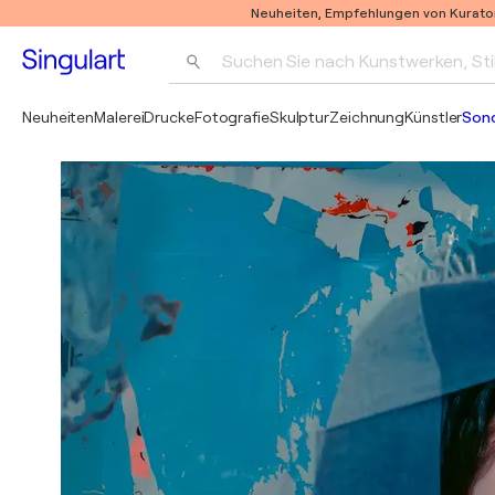
Neuheiten, Empfehlungen von Kurato
Suchen Sie nach Kunstwerken, Sti
Neuheiten
Malerei
Drucke
Fotografie
Skulptur
Zeichnung
Künstler
Son