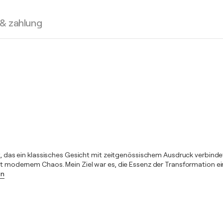
 & zahlung
llt, das ein klassisches Gesicht mit zeitgenössischem Ausdruck verbin
 mit modernem Chaos. Mein Ziel war es, die Essenz der Transformation
en