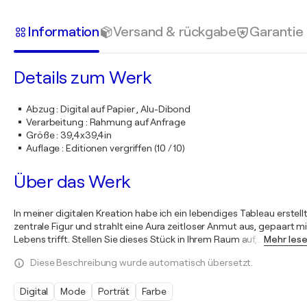
Information
Versand & rückgabe
Garantie
Details zum Werk
Abzug
:
Digital auf Papier , Alu-Dibond
Verarbeitung
:
Rahmung auf Anfrage
Größe
:
39,4x39,4in
Auflage
:
Editionen vergriffen (10 / 10)
Über das Werk
In meiner digitalen Kreation habe ich ein lebendiges Tableau erste
zentrale Figur und strahlt eine Aura zeitloser Anmut aus, gepaart
Lebens trifft. Stellen Sie dieses Stück in Ihrem Raum auf,
…
Mehr les
Diese Beschreibung wurde automatisch übersetzt.
Digital
Mode
Porträt
Farbe