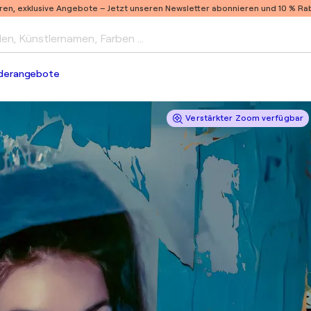
ren, exklusive Angebote –
Jetzt unseren Newsletter abonnieren und 10 % Raba
len, Künstlernamen, Farben …
derangebote
Verstärkter Zoom verfügbar