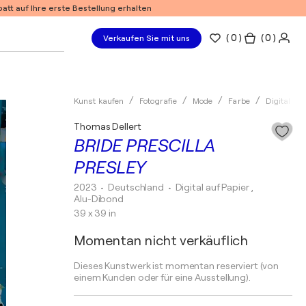
tt auf Ihre erste Bestellung erhalten
(
0
)
( 0 )
Verkaufen Sie mit uns
Kunst kaufen
Fotografie
Mode
Farbe
Digital
Thomas Dellert
BRIDE PRESCILLA
PRESLEY
2023
• Deutschland
•
Digital auf Papier ,
Alu-Dibond
39 x 39 in
Momentan nicht verkäuflich
Dieses Kunstwerk ist momentan reserviert (von
einem Kunden oder für eine Ausstellung).