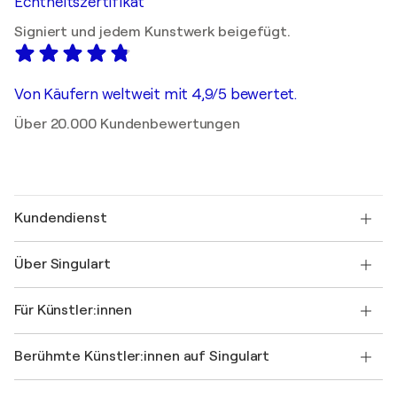
Echtheitszertifikat
Signiert und jedem Kunstwerk beigefügt.
Von Käufern weltweit mit 4,9/5 bewertet.
Über 20.000 Kundenbewertungen
Kundendienst
Kontaktieren Sie uns
Über Singulart
Versand
Rücknahmerichtlinie
Über uns
Kundenreferenzen
Für Künstler:innen
FAQ
Einen Gutschein verschenken
Partner
Werden Sie Mitglied unseres Handelsprogramms
Singulart als Künstler*in beitreten
Unsere Künstler:innen
Ihr Konto
Berühmte Künstler:innen auf Singulart
Als Künstler anmelden
Singulart-Magazin
Käuferschutz
Jobs
+49 30 31196995
Henri Matisse
Entdecken Sie kuratierte Originalkunst