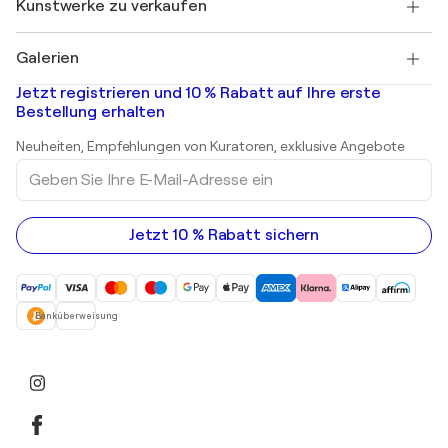
Kunstwerke zu verkaufen
Marc Chagall
Pablo Picasso
Gemälde zu verkaufen
Salvador Dalí
Galerien
Abstrakte Gemälde zu verkaufen
Banksy
Ölgemälde
Mr. Brainwash
Kunstgalerien in Deutschland
Jetzt registrieren und 10 % Rabatt auf Ihre erste
Landschaftsgemälde
Shepard Fairey
Kunstgalerien in Schweiz
Bestellung erhalten
Drucke
Kunstgalerien in Österreich
Skulpturen
Neuheiten, Empfehlungen von Kuratoren, exklusive Angebote
Acrylgemälde
Geben
Sie
Ihre
E-
Mail-
Jetzt 10 % Rabatt sichern
Adresse
ein
Banküberweisung