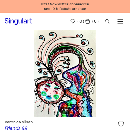
Jetzt Newsletter abonnieren
und 10 % Rabatt erhalten
(
0
)
( 0 )
1
/
12
Veronica Vilsan
Friends 89