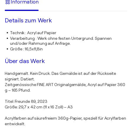
Information
Details zum Werk
Technik
:
Acryl auf Papier
Verarbeitung
:
Werk ohne festen Untergrund. Spannen
und/oder Rahmung auf Anfrage.
Größe
:
16,5x11,8in
Über das Werk
Handgemalt. Kein Druck. Das Gemälde ist auf der Rückseite
signiert. Datiert.
Zeitgenössische FINE ART Originalgemälde, Acryl auf Papier 360
g – 165 Pfund.
Titel: Freunde 89, 2023
Größe: 29,7 x 42 cm (11 x 16 Zoll) – A3
Acrylfarben auf säurefreiem 360g-Papier, speziell für Acrylfarben
entwickelt.