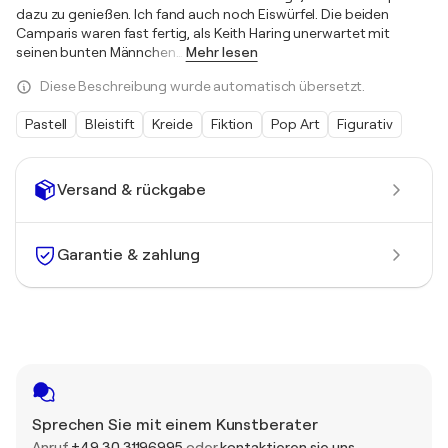
dazu zu genießen. Ich fand auch noch Eiswürfel. Die beiden
Camparis waren fast fertig, als Keith Haring unerwartet mit
seinen bunten Männchen
…
Mehr lesen
Diese Beschreibung wurde automatisch übersetzt.
Pastell
Bleistift
Kreide
Fiktion
Pop Art
Figurativ
Versand & rückgabe
Garantie & zahlung
Sprechen Sie mit einem Kunstberater
Anruf
+49 30 31196995
oder
kontaktieren sie uns