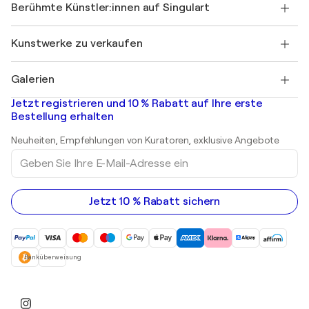
Ihr Konto
Berühmte Künstler:innen auf Singulart
Als Künstler anmelden
Singulart-Magazin
Käuferschutz
Jobs
+49 30 31196995
Henri Matisse
Entdecken Sie kuratierte Originalkunst
Kunstwerke zu verkaufen
Marc Chagall
Pablo Picasso
Gemälde zu verkaufen
Salvador Dalí
Galerien
Abstrakte Gemälde zu verkaufen
Banksy
Ölgemälde
Mr. Brainwash
Kunstgalerien in Deutschland
Jetzt registrieren und 10 % Rabatt auf Ihre erste
Landschaftsgemälde
Shepard Fairey
Kunstgalerien in Schweiz
Bestellung erhalten
Drucke
Kunstgalerien in Österreich
Skulpturen
Neuheiten, Empfehlungen von Kuratoren, exklusive Angebote
Acrylgemälde
Geben
Sie
Ihre
E-
Mail-
Jetzt 10 % Rabatt sichern
Adresse
ein
Banküberweisung