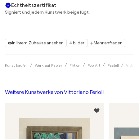
Echtheitszertifikat
Signiert und jedem Kunstwerk beigefügt.
In Ihrem Zuhause ansehen
4 bilder
Mehr anfragen
Kunst kaufen
Werk auf Papier
Fiktion
Pop Art
Pastell
Vittoria
Weitere Kunstwerke von
Vittoriano Ferioli