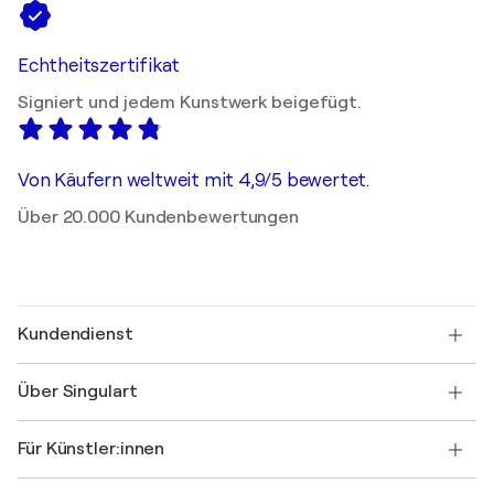
Echtheitszertifikat
Signiert und jedem Kunstwerk beigefügt.
Von Käufern weltweit mit 4,9/5 bewertet.
Über 20.000 Kundenbewertungen
Kundendienst
Kontaktieren Sie uns
Über Singulart
Versand
Rücknahmerichtlinie
Über uns
Kundenreferenzen
Für Künstler:innen
FAQ
Einen Gutschein verschenken
Partner
Werden Sie Mitglied unseres Handelsprogramms
Singulart als Künstler*in beitreten
Unsere Künstler:innen