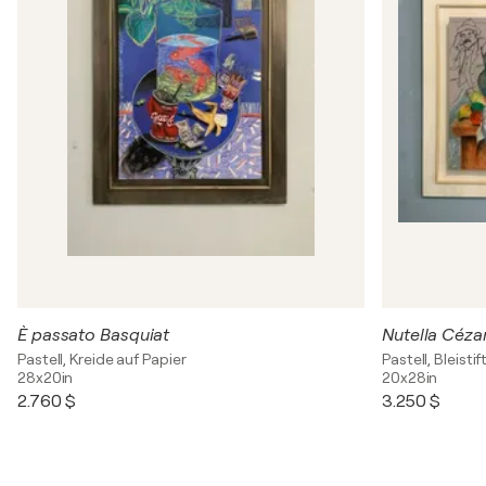
È passato Basquiat
Nutella Céza
Pastell, Kreide auf Papier
Pastell, Bleisti
28x20in
20x28in
2.760 $
3.250 $