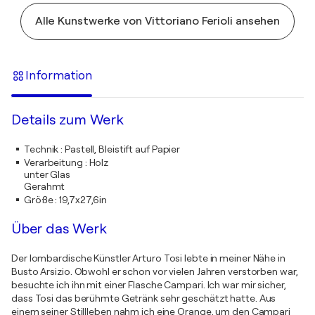
Alle Kunstwerke von Vittoriano Ferioli ansehen
Information
Details zum Werk
Technik
:
Pastell, Bleistift auf Papier
Verarbeitung
:
Holz
unter Glas
Gerahmt
Größe
:
19,7x27,6in
Über das Werk
Der lombardische Künstler Arturo Tosi lebte in meiner Nähe in
Busto Arsizio. Obwohl er schon vor vielen Jahren verstorben war,
besuchte ich ihn mit einer Flasche Campari. Ich war mir sicher,
dass Tosi das berühmte Getränk sehr geschätzt hatte. Aus
einem seiner Stillleben nahm ich eine Orange, um den Campari