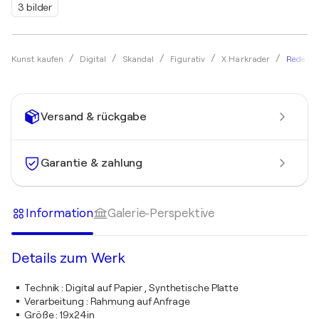
3 bilder
Redempt
Kunst kaufen
Digital
Skandal
Figurativ
X Harkrader
Versand & rückgabe
Garantie & zahlung
Information
Galerie-Perspektive
Details zum Werk
Technik
:
Digital auf Papier , Synthetische Platte
Verarbeitung
:
Rahmung auf Anfrage
Größe
:
19x24in