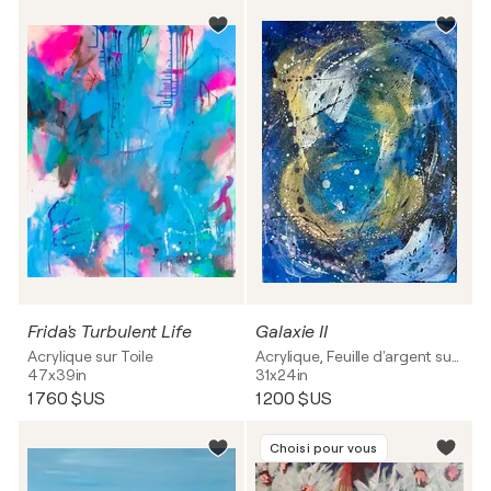
Frida's Turbulent Life
Galaxie II
Acrylique sur Toile
Acrylique, Feuille d'argent sur Toile
47x39in
31x24in
1 760 $US
1 200 $US
Choisi pour vous