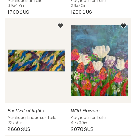
Acrylique sur Toile
Acrylique sur Toile
39x47in
39x20in
1 760 $US
1 200 $US
Festival of lights
Wild Flowers
Acrylique, Laque sur Toile
Acrylique sur Toile
22x59in
47x39in
2 860 $US
2 070 $US