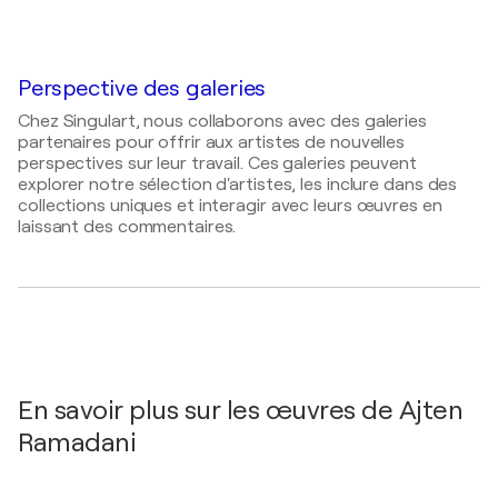
Peintre, Sculptrice
2024
Begegnungen, Allemagne
LA Art Show / Los Angeles - Beverly Hills, États-
Unis
2023
Momente, Allemagne
Perspective des galeries
2021
GAIA The Origin / MADS Art Gallery - Milano, Italie
Chez Singulart, nous collaborons avec des galeries
partenaires pour offrir aux artistes de nouvelles
2021
perspectives sur leur travail. Ces galeries peuvent
KROMATIC@RT / MADS Art Gallery - Milano, Italie
explorer notre sélection d'artistes, les inclure dans des
collections uniques et interagir avec leurs œuvres en
2021
laissant des commentaires.
Monaco Art Fair / Chapiteau de Fointvieille -
Monaco, France
2021
reMember / MONAT Gallery - Madrid, Espagne
2010
Impressionen / Städtisches Klinikum Salzdalumer
Straße - Braunschweig, Allemagne
En savoir plus sur les œuvres de Ajten
Ramadani