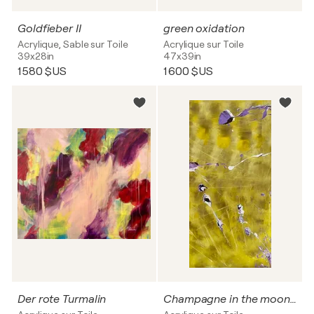
Goldfieber II
green oxidation
Acrylique, Sable sur Toile
Acrylique sur Toile
39x28in
47x39in
1 580 $US
1 600 $US
Der rote Turmalin
Champagne in the moonlight