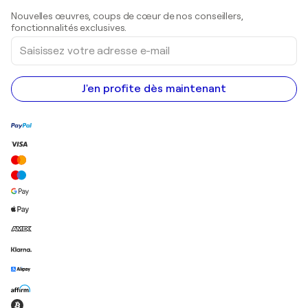
Sculptures
Nouvelles œuvres, coups de cœur de nos conseillers,
Peintures acryliques
fonctionnalités exclusives.
Saisissez
votre
adresse
e-
mail
J'en profite dès maintenant