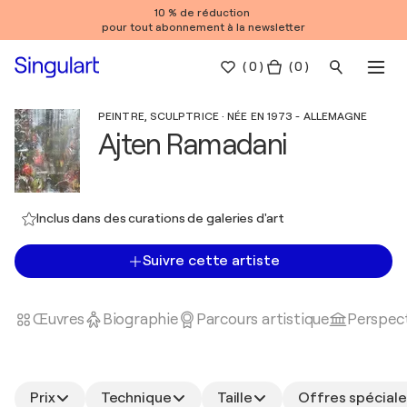
10 % de réduction
pour tout abonnement à la newsletter
(
0
)
( 0 )
PEINTRE, SCULPTRICE · NÉE EN 1973 - ALLEMAGNE
Ajten Ramadani
Inclus dans des curations de galeries d'art
Suivre cette artiste
Œuvres
Biographie
Parcours artistique
Perspect
Prix
Technique
Taille
Offres spéciale