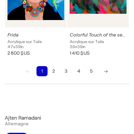
Frida
Colorful Touch of the senses
Acrylique sur Toile
Acrylique sur Toile
47x39in
39x39in
2 800 $US
1 410 $US
1
2
3
4
5
1
2
3
4
5
Ajten Ramadani
Allemagne