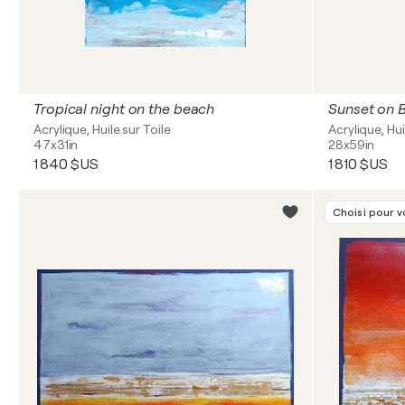
Tropical night on the beach
Sunset on B
Acrylique, Huile sur Toile
Acrylique, Hui
47x31in
28x59in
1 840 $US
1 810 $US
Choisi pour 