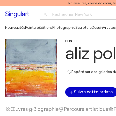
Nouveautés, coups de cœur, t
Rechercher 
New York
Photographie
Nouveautés
Peinture
Éditions
Photographie
Sculpture
Dessin
Artistes
Pop Art
PEINTRE
Pablo Picasso
aliz po
Repéré par des galeries d'
Suivre cette artiste
Œuvres
Biographie
Parcours artistique
P