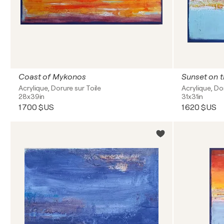
Coast of Mykonos
Sunset on t
Acrylique, Dorure sur Toile
Acrylique, Do
28x39in
31x31in
1 700 $US
1 620 $US