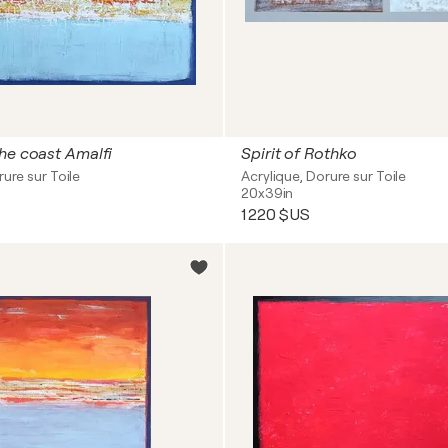
he coast Amalfi
Spirit of Rothko
rure sur Toile
Acrylique, Dorure sur Toile
20x39in
1 220 $US