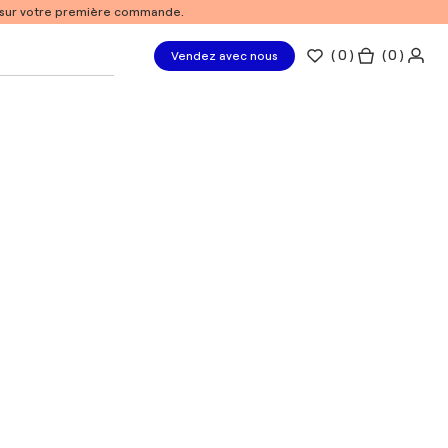
% sur votre première commande.
(
0
)
( 0 )
Vendez avec nous