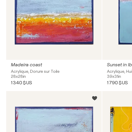
Madeira coast
Sunset in I
Acrylique, Dorure sur Toile
Acrylique, Hui
28x28in
39x31in
1 340 $US
1 790 $US