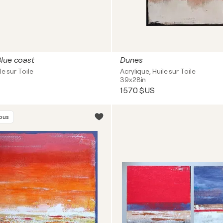
lue coast
Dunes
le sur Toile
Acrylique, Huile sur Toile
39x28in
1 570 $US
vous