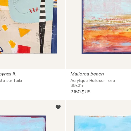
pynes II.
Mallorca beach
tel sur Toile
Acrylique, Huile sur Toile
39x31in
2 150 $US