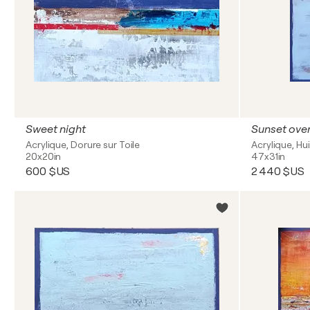
Sweet night
Sunset ove
Acrylique, Dorure sur Toile
Acrylique, Hui
20x20in
47x31in
600 $US
2 440 $US