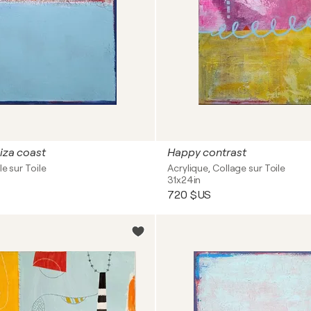
biza coast
Happy contrast
le sur Toile
Acrylique, Collage sur Toile
31x24in
720 $US