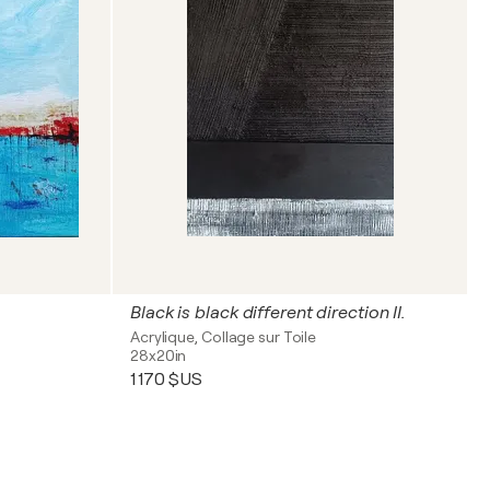
Black is black different direction II.
Acrylique, Collage sur Toile
28x20in
1 170 $US