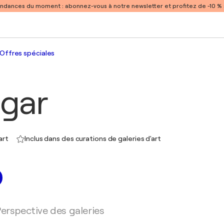
endances du moment :
abonnez-vous à notre newsletter et profitez de -10 
Offres spéciales
lgar
art
Inclus dans des curations de galeries d'art
erspective des galeries