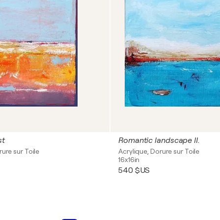
st
Romantic landscape II.
rure sur Toile
Acrylique, Dorure sur Toile
16x16in
540 $US