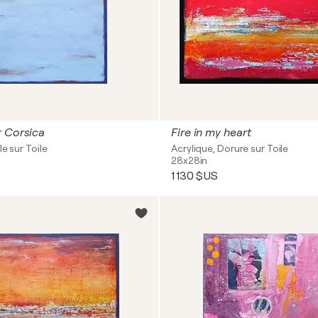
r Corsica
Fire in my heart
le sur Toile
Acrylique, Dorure sur Toile
28x28in
1 130 $US