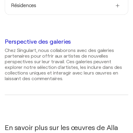
Peintre
Nomination Award - Nominé- Singapore, Singapour
Résidences
Pokrovsky Vernissage / City gallery - Tiraspol,
Moldavie
2021
2026
Alla Prisacar- Third prize.- Kiev, Ukraine
2025
Симпозиум КАМАРТ - Тирасполь, Moldavie
''Punct vernal'' / Palatul de Cultura - Cagul,
Moldavie
2025
Симпозиум КАМАРТ - Тирасполь, Moldavie
Perspective des galeries
2025
Международный фестиваль акварели Ceret
Chez Singulart, nous collaborons avec des galeries
France 2025. (25/06-03/07/202 / Picasso Museum
partenaires pour offrir aux artistes de nouvelles
- Ceret, France
perspectives sur leur travail. Ces galeries peuvent
explorer notre sélection d'artistes, les inclure dans des
2025
collections uniques et interagir avec leurs œuvres en
Second International Watercolor Biennale.
laissant des commentaires.
Singapore. / Visual Arts Centre Singapore -
Singapore., Singapour
2024
The Second International Watercolor Festival
“Colors of Armenia” / Ереван - Ереван, Arménie
2023
Персональная выставка / Тирасполь - Тирасполь,
En savoir plus sur les œuvres de Alla
Moldavie