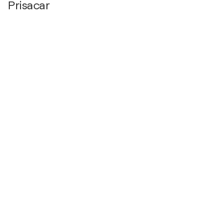
Prisacar
2019
“Yellow. On Paper” / Kiev Pechersk Lavra - Kiev,
Ukraine
2018
Fabriano / Fabriano, Italy. - Fabriano, Italie