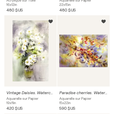
Acrylique sur Toile
Aquarelle sur Papier
16x12in
22x15in
480 $US
480 $US
Vintage Daisies. Watercolor flowers.
Paradise cherries. Watercolor.
Aquarelle sur Papier
Aquarelle sur Papier
19x11in
15x22in
420 $US
590 $US