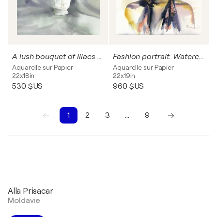
A lush bouquet of lilacs and tulips
Fashion portrait. Watercolor.
Aquarelle sur Papier
Aquarelle sur Papier
22x18in
22x19in
530 $US
960 $US
1
2
3
…
9
1
2
3
4
5
6
7
8
9
Alla Prisacar
Moldavie