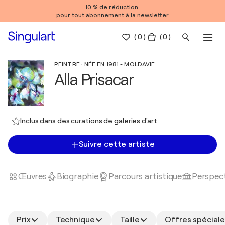
10 % de réduction
pour tout abonnement à la newsletter
(
0
)
( 0 )
PEINTRE · NÉE EN 1981 - MOLDAVIE
Alla Prisacar
Inclus dans des curations de galeries d'art
Suivre cette artiste
Œuvres
Biographie
Parcours artistique
Perspect
Prix
Technique
Taille
Offres spéciale