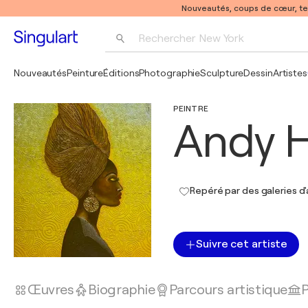
Nouveautés, coups de cœur, t
Rechercher 
New York
Photographie
Nouveautés
Peinture
Éditions
Photographie
Sculpture
Dessin
Artistes
Pop Art
PEINTRE
Pablo Picasso
Andy H
Repéré par des galeries d'
Suivre cet artiste
Œuvres
Biographie
Parcours artistique
P