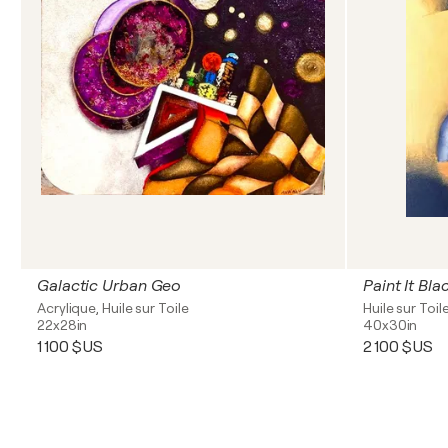
Galactic Urban Geo
Paint It Bla
Acrylique, Huile sur Toile
Huile sur Toil
22x28in
40x30in
1 100 $US
2 100 $US