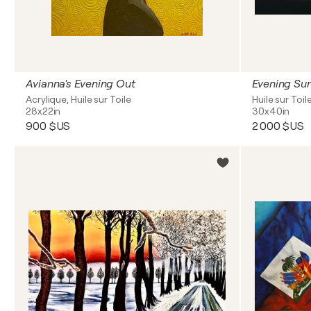
Avianna's Evening Out
Evening Su
Acrylique, Huile sur Toile
Huile sur Toil
28x22in
30x40in
900 $US
2 000 $US