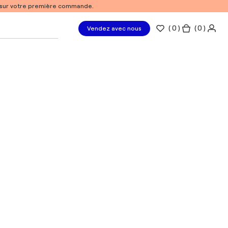
% sur votre première commande.
(
0
)
( 0 )
Vendez avec nous