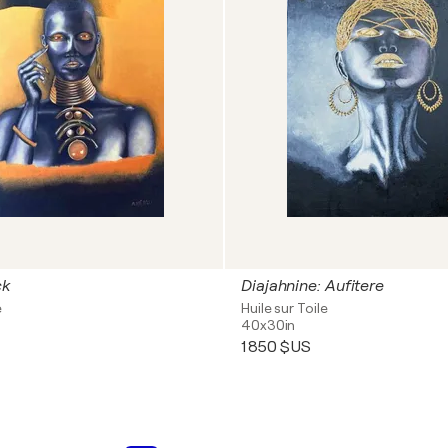
ck
Diajahnine: Aufitere
e
Huile sur Toile
40x30in
1 850 $US