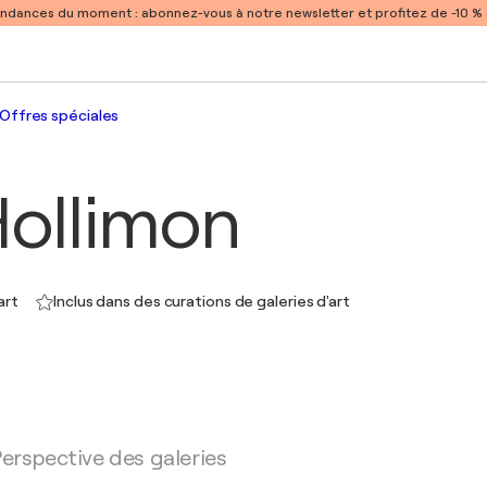
endances du moment :
abonnez-vous à notre newsletter et profitez de -10 
Offres spéciales
ollimon
art
Inclus dans des curations de galeries d'art
erspective des galeries