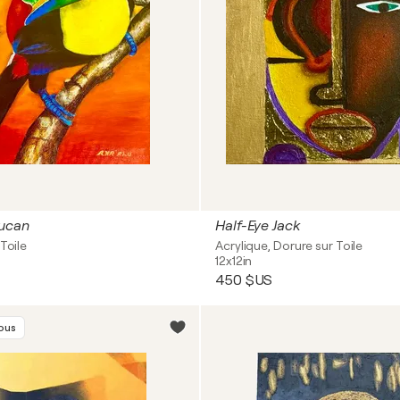
ucan
Half-Eye Jack
Toile
Acrylique, Dorure sur Toile
12x12in
450 $US
vous