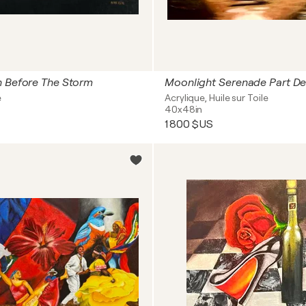
n Before The Storm
Moonlight Serenade Part D
e
Acrylique, Huile sur Toile
40x48in
1 800 $US