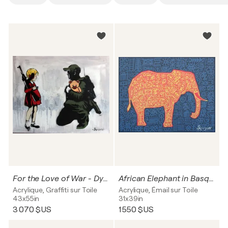
For the Love of War - Dystopia revisited
African Elephant in Basquiat colors
Acrylique, Graffiti sur Toile
Acrylique, Émail sur Toile
43x55in
31x39in
3 070 $US
1 550 $US