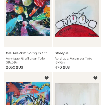
We Are Not Going in Circles, But Upwards
Sheeple
Acrylique, Graffiti sur Toile
Acrylique, Fusain sur Toile
39x39in
16x16in
2 050 $US
470 $US