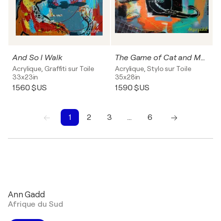
And So I Walk
The Game of Cat and Mouse
Acrylique, Graffiti sur Toile
Acrylique, Stylo sur Toile
33x23in
35x28in
1 560 $US
1 590 $US
1
2
3
…
6
1
2
3
4
5
6
Ann Gadd
Afrique du Sud