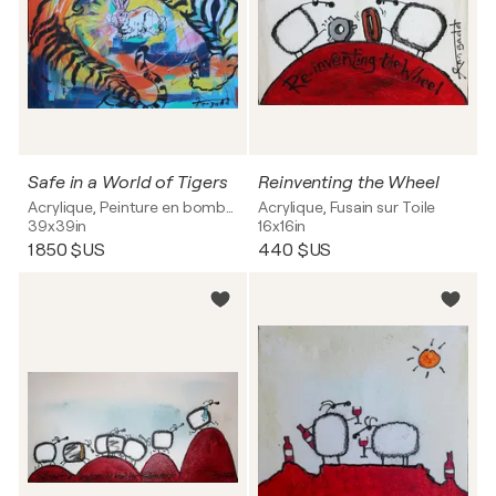
Safe in a World of Tigers
Reinventing the Wheel
Acrylique, Peinture en bombe sur Toile
Acrylique, Fusain sur Toile
39x39in
16x16in
1 850 $US
440 $US