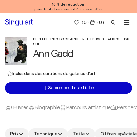
10 % de réduction
pour tout abonnement à la newsletter
(
0
)
( 0 )
PEINTRE, PHOTOGRAPHE · NÉE EN 1958 - AFRIQUE DU
SUD
Ann Gadd
Inclus dans des curations de galeries d'art
Suivre cette artiste
Œuvres
Biographie
Parcours artistique
Perspect
Prix
Technique
Taille
Offres spéciale