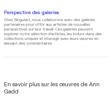
Art for Ewe / Zohar Gallery - Auckland, Nouvelle-
Trust / Virtual Art Exhibition due to COVID. -
2002
Duncan Spence Art Collection, Royaume-Uni
Zélande
London, Royaume-Uni
Chase Publications- Guide to South African Artists
Perspective des galeries
Petros Towers, Malaisie
2004
2020
Chez Singulart, nous collaborons avec des galeries
Palindromes and Popular Icons / AVA Gallery -
Wildlife Exhibition / Cape Gallery - cape town,
partenaires pour offrir aux artistes de nouvelles
Cape Town, Afrique du Sud
Afrique du Sud
perspectives sur leur travail. Ces galeries peuvent
explorer notre sélection d'artistes, les inclure dans des
2020
collections uniques et interagir avec leurs œuvres en
ALLWOMXNMATTER - top female SA artists / Julie
laissant des commentaires.
Miller Art Gallery, Sandton - Johannesburg, Afrique
du Sud
2014
Summer Exhibition / Art at Five - Brighton,
Royaume-Uni
2014
Glascow Art Fair / Glascow - Glascow, Royaume-
En savoir plus sur les œuvres de Ann
Uni
Gadd
2014
Johannesburg Art Fair / SANDTON CONVENTION
CENTRE - Johannesburg, Afrique du Sud