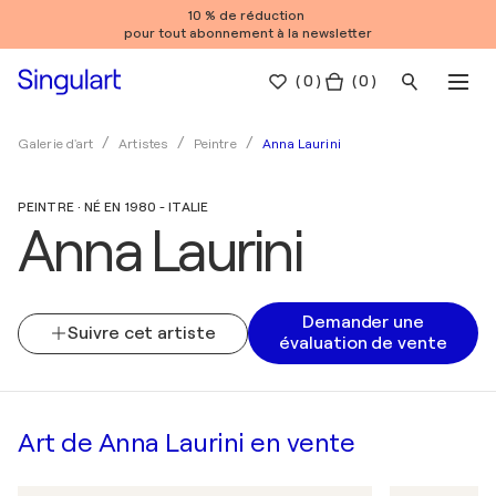
10 % de réduction
pour tout abonnement à la newsletter
(
0
)
( 0 )
Anna Laurini
Galerie d'art
Artistes
Peintre
PEINTRE · NÉ EN 1980 - ITALIE
Anna Laurini
Demander une
Suivre cet artiste
évaluation de vente
Art de Anna Laurini en vente