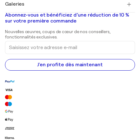
Salvador Dalí
Galeries
Tableaux abstraits à vendre
Banksy
Peintures à l'huile
Mr. Brainwash
Galeries d'art en France
Abonnez-vous et bénéficiez d’une réduction de 10 %
Peintures de paysage
Shepard Fairey
Galeries d'art en Belgique
sur votre première commande
Estampes
Sculptures
Nouvelles œuvres, coups de cœur de nos conseillers,
Peintures acryliques
fonctionnalités exclusives.
Saisissez
votre
adresse
e-
mail
J'en profite dès maintenant