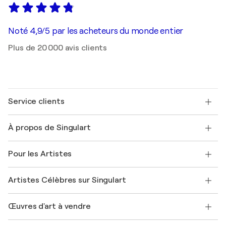
Noté 4,9/5 par les acheteurs du monde entier
Plus de 20 000 avis clients
Service clients
Nous contacter
À propos de Singulart
Expédition
Politique de retour
A propos de nous
Témoignages de clients
Pour les Artistes
FAQ
Offrir une carte cadeau
Sociétés affiliées
Rejoignez notre programme commercial
Rejoindre Singulart en tant qu'artiste
Nos artistes
Mon compte
Artistes Célèbres sur Singulart
Se connecter en tant qu'Artiste
Magazine Singulart
Protection acheteur
Emplois
+33 1 76 44 06 42
Henri Matisse
Découvrez une sélection d'art original
Œuvres d'art à vendre
Marc Chagall
Pablo Picasso
Tableaux à vendre